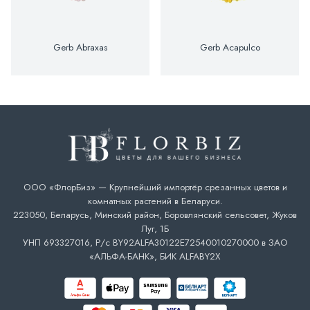
Gerb Abraxas
Gerb Acapulco
ООО «ФлорБиз» — Крупнейший импортёр срезанных цветов и
комнатных растений в Беларуси.
223050, Беларусь, Минский район, Боровлянский сельсовет, Жуков
Луг, 1Б
УНП 693327016, Р/с BY92ALFA30122E72540010270000 в ЗАО
«АЛЬФА-БАНК», БИК ALFABY2X