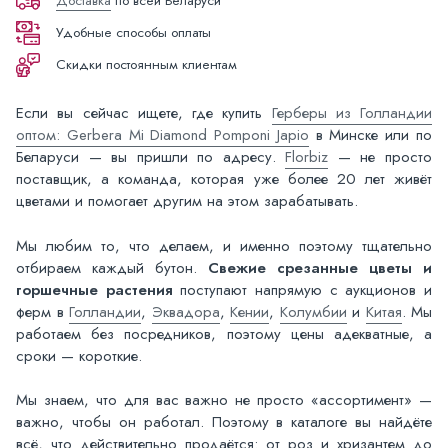
Доставка
по всей Беларуси
Удобные способы оплаты
Скидки постоянным клиентам
Если вы сейчас ищете, где купить
Герберы из Голландии
оптом: Gerbera Mi Diamond Pomponi Japio
в Минске или по
Беларуси — вы пришли по адресу.
Florbiz
— не просто
поставщик, а команда, которая уже более 20 лет живёт
цветами и помогает другим на этом зарабатывать.
Мы любим то, что делаем, и именно поэтому тщательно
отбираем каждый бутон.
Свежие срезанные цветы и
горшечные растения
поступают напрямую с аукционов и
ферм в
Голландии
,
Эквадора
,
Кении
,
Колумбии
и
Китая
. Мы
работаем без посредников, поэтому цены адекватные, а
сроки — короткие.
Мы знаем, что для вас важно не просто «ассортимент» —
важно, чтобы он работал. Поэтому в каталоге вы найдёте
всё, что действительно продаётся: от роз и хризантем до