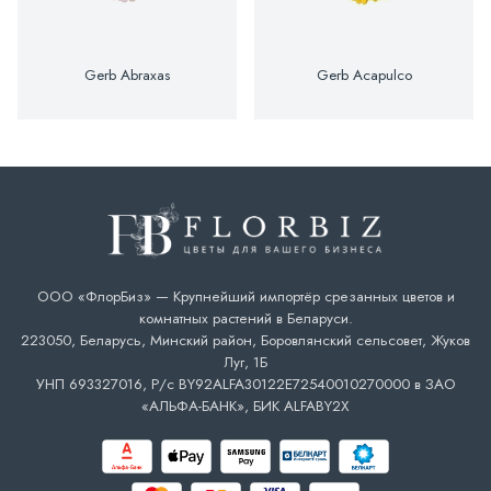
Gerb Abraxas
Gerb Acapulco
ООО «ФлорБиз» — Крупнейший импортёр срезанных цветов и
комнатных растений в Беларуси.
223050, Беларусь, Минский район, Боровлянский сельсовет, Жуков
Луг, 1Б
УНП 693327016, Р/с BY92ALFA30122E72540010270000 в ЗАО
«АЛЬФА-БАНК», БИК ALFABY2X