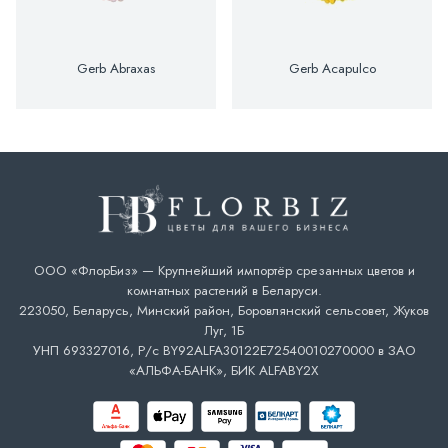
Gerb Abraxas
Gerb Acapulco
ООО «ФлорБиз» — Крупнейший импортёр срезанных цветов и
комнатных растений в Беларуси.
223050, Беларусь, Минский район, Боровлянский сельсовет, Жуков
Луг, 1Б
УНП 693327016, Р/с BY92ALFA30122E72540010270000 в ЗАО
«АЛЬФА-БАНК», БИК ALFABY2X