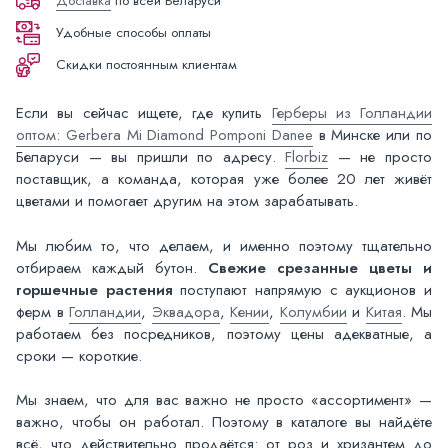
Доставка
по всей Беларуси
Удобные способы оплаты
Скидки постоянным клиентам
Если вы сейчас ищете, где купить
Герберы из Голландии
оптом: Gerbera Mi Diamond Pomponi Danee
в Минске или по
Беларуси — вы пришли по адресу.
Florbiz
— не просто
поставщик, а команда, которая уже более 20 лет живёт
цветами и помогает другим на этом зарабатывать.
Мы любим то, что делаем, и именно поэтому тщательно
отбираем каждый бутон.
Свежие срезанные цветы и
горшечные растения
поступают напрямую с аукционов и
ферм в
Голландии
,
Эквадора
,
Кении
,
Колумбии
и
Китая
. Мы
работаем без посредников, поэтому цены адекватные, а
сроки — короткие.
Мы знаем, что для вас важно не просто «ассортимент» —
важно, чтобы он работал. Поэтому в каталоге вы найдёте
всё, что действительно продаётся: от роз и хризантем до