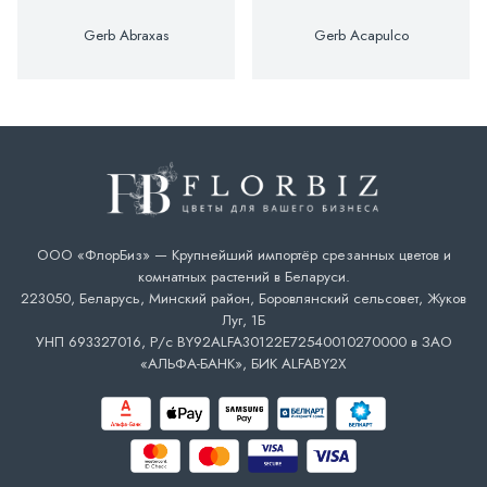
Gerb Abraxas
Gerb Acapulco
ООО «ФлорБиз» — Крупнейший импортёр срезанных цветов и
комнатных растений в Беларуси.
223050, Беларусь, Минский район, Боровлянский сельсовет, Жуков
Луг, 1Б
УНП 693327016, Р/с BY92ALFA30122E72540010270000 в ЗАО
«АЛЬФА-БАНК», БИК ALFABY2X