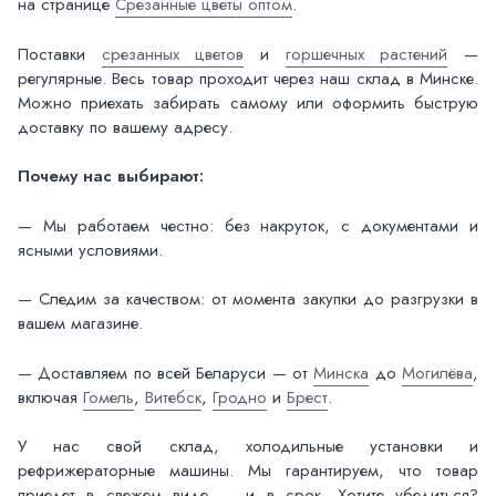
на странице
Срезанные цветы оптом
.
Поставки
срезанных цветов
и
горшечных растений
—
регулярные. Весь товар проходит через наш склад в Минске.
Можно приехать забирать самому или оформить быструю
доставку по вашему адресу.
Почему нас выбирают:
— Мы работаем честно: без накруток, с документами и
ясными условиями.
— Следим за качеством: от момента закупки до разгрузки в
вашем магазине.
— Доставляем по всей Беларуси — от
Минска
до
Могилёва
,
включая
Гомель
,
Витебск
,
Гродно
и
Брест
.
У нас свой склад, холодильные установки и
рефрижераторные машины. Мы гарантируем, что товар
приедет в свежем виде — и в срок. Хотите убедиться?