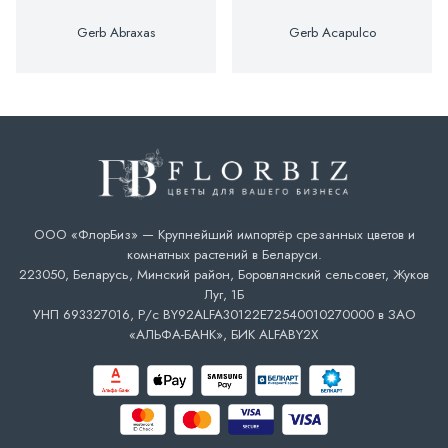
Gerb Abraxas
Gerb Acapulco
ООО «ФлорБиз» — Крупнейший импортёр срезанных цветов и
комнатных растений в Беларуси.
223050, Беларусь, Минский район, Боровлянский сельсовет, Жуков
Луг, 1Б
УНП 693327016, Р/с BY92ALFA30122E72540010270000 в ЗАО
«АЛЬФА-БАНК», БИК ALFABY2X