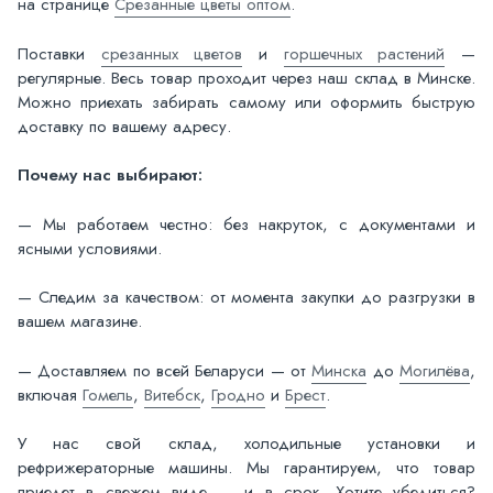
на странице
Срезанные цветы оптом
.
Поставки
срезанных цветов
и
горшечных растений
—
регулярные. Весь товар проходит через наш склад в Минске.
Можно приехать забирать самому или оформить быструю
доставку по вашему адресу.
Почему нас выбирают:
— Мы работаем честно: без накруток, с документами и
ясными условиями.
— Следим за качеством: от момента закупки до разгрузки в
вашем магазине.
— Доставляем по всей Беларуси — от
Минска
до
Могилёва
,
включая
Гомель
,
Витебск
,
Гродно
и
Брест
.
У нас свой склад, холодильные установки и
рефрижераторные машины. Мы гарантируем, что товар
приедет в свежем виде — и в срок. Хотите убедиться?