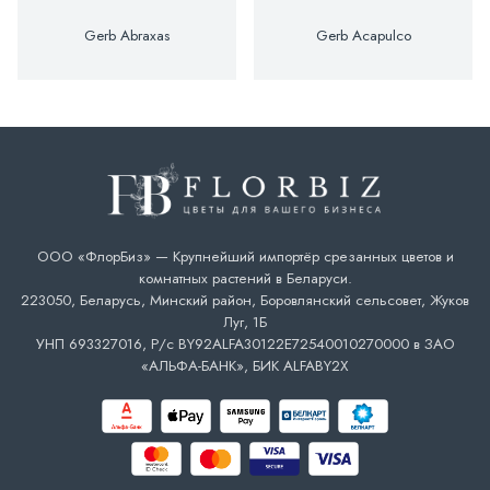
Gerb Abraxas
Gerb Acapulco
ООО «ФлорБиз» — Крупнейший импортёр срезанных цветов и
комнатных растений в Беларуси.
223050, Беларусь, Минский район, Боровлянский сельсовет, Жуков
Луг, 1Б
УНП 693327016, Р/с BY92ALFA30122E72540010270000 в ЗАО
«АЛЬФА-БАНК», БИК ALFABY2X