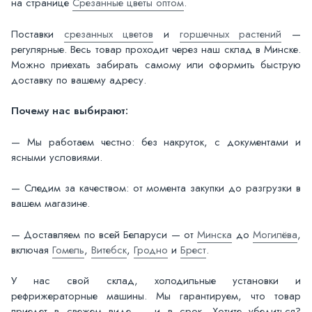
на странице
Срезанные цветы оптом
.
Поставки
срезанных цветов
и
горшечных растений
—
регулярные. Весь товар проходит через наш склад в Минске.
Можно приехать забирать самому или оформить быструю
доставку по вашему адресу.
Почему нас выбирают:
— Мы работаем честно: без накруток, с документами и
ясными условиями.
— Следим за качеством: от момента закупки до разгрузки в
вашем магазине.
— Доставляем по всей Беларуси — от
Минска
до
Могилёва
,
включая
Гомель
,
Витебск
,
Гродно
и
Брест
.
У нас свой склад, холодильные установки и
рефрижераторные машины. Мы гарантируем, что товар
приедет в свежем виде — и в срок. Хотите убедиться?