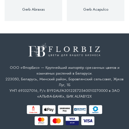
Gerb Abraxas
Gerb Acapulco
ООО «ФлорБиз» — Крупнейший импортёр срезанных цветов и
комнатных растений в Беларуси.
223050, Беларусь, Минский район, Боровлянский сельсовет, Жуков
Луг, 1Б
УНП 693327016, Р/с BY92ALFA30122E72540010270000 в ЗАО
«АЛЬФА-БАНК», БИК ALFABY2X