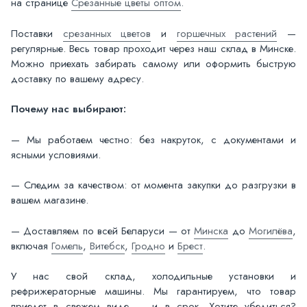
на странице
Срезанные цветы оптом
.
Поставки
срезанных цветов
и
горшечных растений
—
регулярные. Весь товар проходит через наш склад в Минске.
Можно приехать забирать самому или оформить быструю
доставку по вашему адресу.
Почему нас выбирают:
— Мы работаем честно: без накруток, с документами и
ясными условиями.
— Следим за качеством: от момента закупки до разгрузки в
вашем магазине.
— Доставляем по всей Беларуси — от
Минска
до
Могилёва
,
включая
Гомель
,
Витебск
,
Гродно
и
Брест
.
У нас свой склад, холодильные установки и
рефрижераторные машины. Мы гарантируем, что товар
приедет в свежем виде — и в срок. Хотите убедиться?