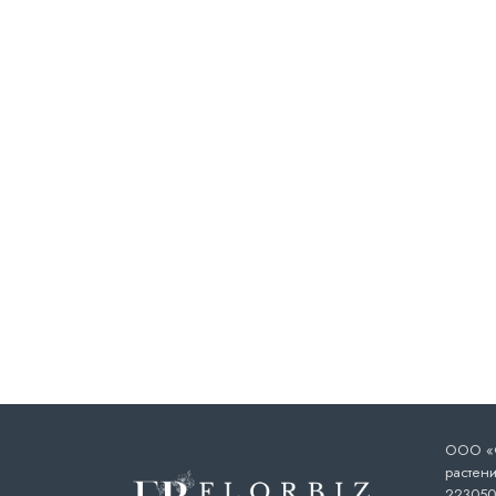
ООО «Ф
растени
223050,