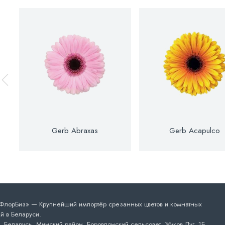
Gerb Abraxas
Gerb Acapulco
лорБиз» — Крупнейший импортёр срезанных цветов и комнатных
й в Беларуси.
 Беларусь, Минский район, Боровлянский сельсовет, Жуков Луг, 1Б