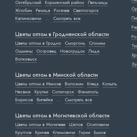
Октябрьский
Кормянский район
Лельчицы
Ор
Жлобин
Речица
Рогачев
Светлогорск
Пи
Калинковичи
...
Смотреть все
Ра
Цветы оптом в Гродненской области
Ро
Цветы оптом в Гродно
Сморгонь
Слоним
Тю
Ошмяны
Островец
Новогрудок
Лида
Хр
Волковыск
Эу
Цветы оптом в Минской области
Цветы оптом в Минске
Воложин
Клецк
Копыль
Несвиж
Крупки
Солигорск
Фаниполь
Борисов
Вилейка
...
Смотреть все
Цветы оптом в Могилевской области
Цветы оптом в Могилеве
Шклов
Осиповичи
Круглое
Кричев
Климовичи
Горки
Быхов