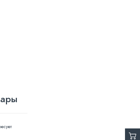
вары
есует