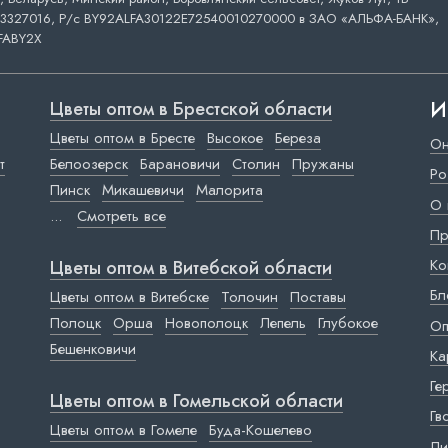
3327016, Р/с BY92ALFA30122E72540010270000 в ЗАО «АЛЬФА-БАНК»,
FABY2X
И
Цветы оптом в Брестской области
Цветы оптом в Бресте
Высокое
Береза
Он
т
Белоозерск
Барановичи
Столин
Пружаны
Ро
Пинск
Микашевичи
Малорита
О 
...
Смотреть все
Пр
Ко
Цветы оптом в Витебской области
Бл
Цветы оптом в Витебске
Толочин
Поставы
Полоцк
Орша
Новополоцк
Лепель
Глубокое
Оп
Бешенковичи
Ка
Ге
Цветы оптом в Гомельской области
Гв
Цветы оптом в Гомеле
Буда-Кошелево
Ли