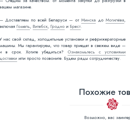
— Следим за качеством: от момента закупки до разгрузки в
вашем магазине.
— Доставляем по всей Беларуси — от
Минска
до
Могилёва
,
включая
Гомель
,
Витебск
,
Гродно
и
Брест
.
У нас свой склад, холодильные установки и рефрижераторные
машины. Мы гарантируем, что товар приедет в свежем виде —
и в срок. Хотите убедиться?
Ознакомьтесь с условиями
доставки
или просто позвоните. Будем рады сотрудничеству.
Похожие то
Возможно, вас заинтер