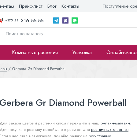
иентам
Прайс-лист
Блог
Контакты
Поступление ср
316 55 55
+375 (29)
Комнатные растения
Упаковка
Онлайн-мага
беры
Gerbera Gr Diamond Powerball
Gerbera Gr Diamond Powerball
Для заказа цветов и растений оптом перейдите в наш
онлайн-магазин
.
Для покупки в розницу перейдите в раздел для
розничных клиентов
.
Если у вас еще нет аккаунта, подайте заявку на
регистрацию
.