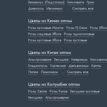
Гелиантус (Подсолнух)
Гипсофила
Грин
Диантусы
Ивонимус
...
Смотреть все
Цветы из Кении оптом
Розы кустовые Mzurrie
Розы PJ Dave
Розы Xflor
Розы садовые Xflora
Розы одноголовые
Розы кустовые Xflora
Розы кустовые
Цветы из Китая оптом
Альстромерия
Гвоздика
Гиперикум
Гипсофил
Гладиолусы
Гортензия
Дельфиниум
Каллы
Лилии
Лимониум
...
Смотреть все
Цветы из Колумбии оптом
Розы Zarina
Розы Funza
Гвоздики кустовые
Гвоздики
Альстромерии