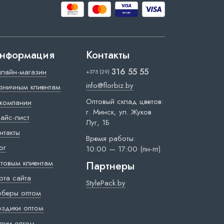
нформация
Контакты
316 55 55
лайн-магазин
+375 (29)
info@florbiz.by
зничным клиентам
Оптовый склад цветов:
компании
г. Минск, ул. Жуков
айс-лист
Луг, 1Б
нтакты
Время работы:
ог
10:00 — 17:00 (пн-пт)
товым клиентам
Партнеры
рта сайта
StylePack.by
рберы оптом
оздики оптом
лии оптом