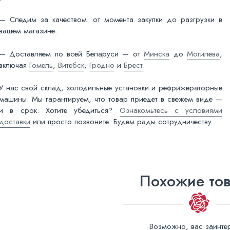
— Следим за качеством: от момента закупки до разгрузки в
вашем магазине.
— Доставляем по всей Беларуси — от
Минска
до
Могилёва
,
включая
Гомель
,
Витебск
,
Гродно
и
Брест
.
У нас свой склад, холодильные установки и рефрижераторные
машины. Мы гарантируем, что товар приедет в свежем виде —
и в срок. Хотите убедиться?
Ознакомьтесь с условиями
доставки
или просто позвоните. Будем рады сотрудничеству.
Похожие то
Возможно, вас заинтер