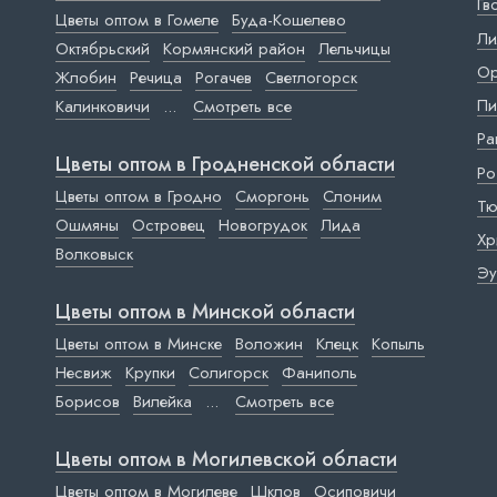
Гв
Цветы оптом в Гомеле
Буда-Кошелево
Ли
Октябрьский
Кормянский район
Лельчицы
Ор
Жлобин
Речица
Рогачев
Светлогорск
Пи
Калинковичи
...
Смотреть все
Ра
Цветы оптом в Гродненской области
Ро
Цветы оптом в Гродно
Сморгонь
Слоним
Тю
Ошмяны
Островец
Новогрудок
Лида
Хр
Волковыск
Эу
Цветы оптом в Минской области
Цветы оптом в Минске
Воложин
Клецк
Копыль
Несвиж
Крупки
Солигорск
Фаниполь
Борисов
Вилейка
...
Смотреть все
Цветы оптом в Могилевской области
Цветы оптом в Могилеве
Шклов
Осиповичи