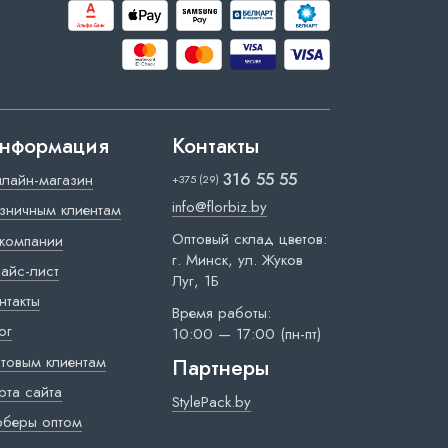
нформация
Контакты
316 55 55
лайн-магазин
+375 (29)
info@florbiz.by
зничным клиентам
Оптовый склад цветов:
компании
г. Минск, ул. Жуков
айс-лист
Луг, 1Б
нтакты
Время работы:
ог
10:00 — 17:00 (пн-пт)
товым клиентам
Партнеры
рта сайта
StylePack.by
рберы оптом