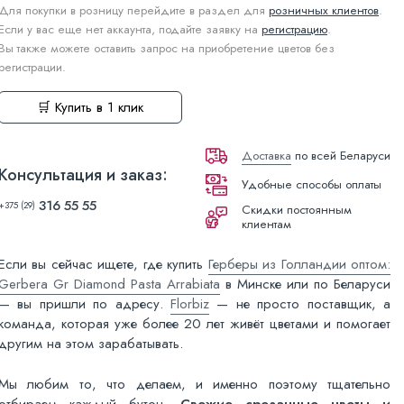
Для покупки в розницу перейдите в раздел для
розничных клиентов
.
Если у вас еще нет аккаунта, подайте заявку на
регистрацию
.
Вы также можете оставить запрос на приобретение цветов без
регистрации.
🛒 Купить в 1 клик
Доставка
по всей Беларуси
Консультация и заказ:
Удобные способы оплаты
316 55 55
+375 (29)
Скидки постоянным
клиентам
Если вы сейчас ищете, где купить
Герберы из Голландии оптом:
Gerbera Gr Diamond Pasta Arrabiata
в Минске или по Беларуси
— вы пришли по адресу.
Florbiz
— не просто поставщик, а
команда, которая уже более 20 лет живёт цветами и помогает
другим на этом зарабатывать.
Мы любим то, что делаем, и именно поэтому тщательно
отбираем каждый бутон.
Свежие срезанные цветы и