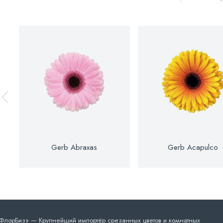
Gerb Abraxas
Gerb Acapulco
лорБиз» — Крупнейший импортёр срезанных цветов и комнатных