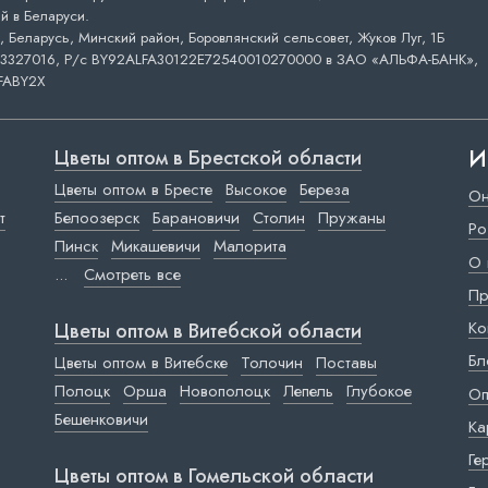
й в Беларуси.
 Беларусь, Минский район, Боровлянский сельсовет, Жуков Луг, 1Б
3327016, Р/с BY92ALFA30122E72540010270000 в ЗАО «АЛЬФА-БАНК»,
FABY2X
И
Цветы оптом в Брестской области
Цветы оптом в Бресте
Высокое
Береза
Он
т
Белоозерск
Барановичи
Столин
Пружаны
Ро
Пинск
Микашевичи
Малорита
О 
...
Смотреть все
Пр
Ко
Цветы оптом в Витебской области
Бл
Цветы оптом в Витебске
Толочин
Поставы
Полоцк
Орша
Новополоцк
Лепель
Глубокое
Оп
Бешенковичи
Ка
Ге
Цветы оптом в Гомельской области