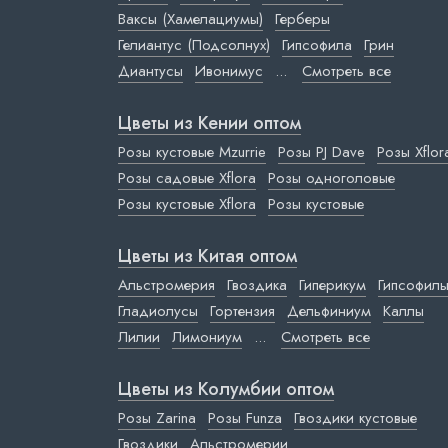
Ваксы (Хамелациумы)
Герберы
Гелиантус (Подсолнух)
Гипсофила
Грин
Диантусы
Ивонимус
...
Смотреть все
Цветы из Кении оптом
Розы кустовые Mzurrie
Розы PJ Dave
Розы Xflor
Розы садовые Xflora
Розы одноголовые
Розы кустовые Xflora
Розы кустовые
Цветы из Китая оптом
Альстромерия
Гвоздика
Гиперикум
Гипсофил
Гладиолусы
Гортензия
Дельфиниум
Каллы
Лилии
Лимониум
...
Смотреть все
Цветы из Колумбии оптом
Розы Zarina
Розы Funza
Гвоздики кустовые
Гвоздики
Альстромерии