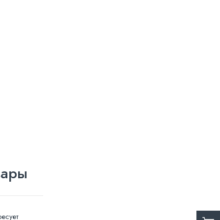
вары
есует