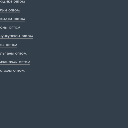
оздики оптом
лии оптом
хидеи оптом
оны оптом
нункулюсы оптом
зы оптом
льпаны оптом
изантемы оптом
стомы оптом