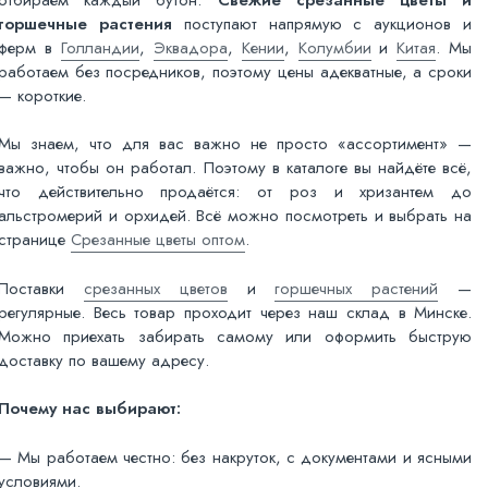
горшечные растения
поступают напрямую с аукционов и
ферм в
Голландии
,
Эквадора
,
Кении
,
Колумбии
и
Китая
. Мы
работаем без посредников, поэтому цены адекватные, а сроки
— короткие.
Мы знаем, что для вас важно не просто «ассортимент» —
важно, чтобы он работал. Поэтому в каталоге вы найдёте всё,
что действительно продаётся: от роз и хризантем до
альстромерий и орхидей. Всё можно посмотреть и выбрать на
странице
Срезанные цветы оптом
.
Поставки
срезанных цветов
и
горшечных растений
—
регулярные. Весь товар проходит через наш склад в Минске.
Можно приехать забирать самому или оформить быструю
доставку по вашему адресу.
Почему нас выбирают:
— Мы работаем честно: без накруток, с документами и ясными
условиями.