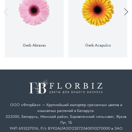
Gerb Abraxas
Gerb Acapulco
ООО «ФлорБиз» — Крупнейший импортёр срезанных цветов и
комнатных растений в Беларуси.
223050, Беларусь, Минский район, Боровлянский сельсовет, Жуков
Луг, 1Б
УНП 693327016, Р/с BY92ALFA30122E72540010270000 в ЗАО