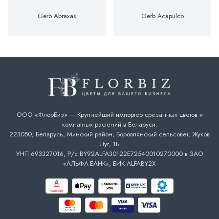
Gerb Abraxas
Gerb Acapulco
ООО «ФлорБиз» — Крупнейший импортёр срезанных цветов и
комнатных растений в Беларуси.
223050, Беларусь, Минский район, Боровлянский сельсовет, Жуков
Луг, 1Б
УНП 693327016, Р/с BY92ALFA30122E72540010270000 в ЗАО
«АЛЬФА-БАНК», БИК ALFABY2X