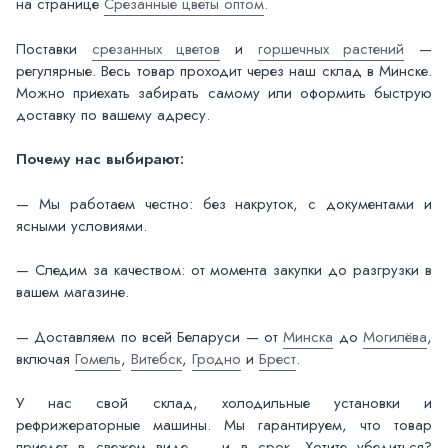
на странице
Срезанные цветы оптом
.
Поставки
срезанных цветов
и
горшечных растений
—
регулярные. Весь товар проходит через наш склад в Минске.
Можно приехать забирать самому или оформить быструю
доставку по вашему адресу.
Почему нас выбирают:
— Мы работаем честно: без накруток, с документами и
ясными условиями.
— Следим за качеством: от момента закупки до разгрузки в
вашем магазине.
— Доставляем по всей Беларуси — от
Минска
до
Могилёва
,
включая
Гомель
,
Витебск
,
Гродно
и
Брест
.
У нас свой склад, холодильные установки и
рефрижераторные машины. Мы гарантируем, что товар
приедет в свежем виде — и в срок. Хотите убедиться?