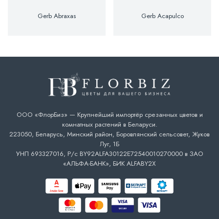
Gerb Abraxas
Gerb Acapulco
ООО «ФлорБиз» — Крупнейший импортёр срезанных цветов и
комнатных растений в Беларуси.
223050, Беларусь, Минский район, Боровлянский сельсовет, Жуков
Луг, 1Б
УНП 693327016, Р/с BY92ALFA30122E72540010270000 в ЗАО
«АЛЬФА-БАНК», БИК ALFABY2X