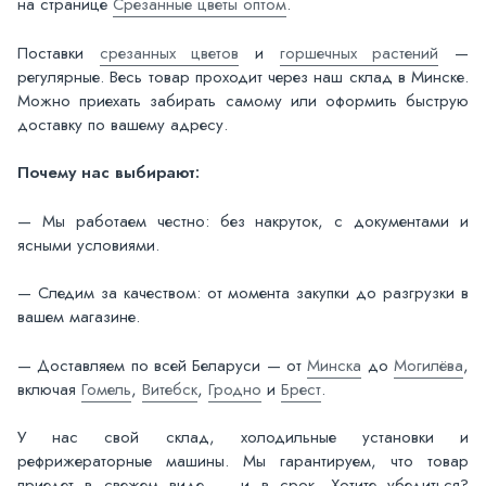
на странице
Срезанные цветы оптом
.
Поставки
срезанных цветов
и
горшечных растений
—
регулярные. Весь товар проходит через наш склад в Минске.
Можно приехать забирать самому или оформить быструю
доставку по вашему адресу.
Почему нас выбирают:
— Мы работаем честно: без накруток, с документами и
ясными условиями.
— Следим за качеством: от момента закупки до разгрузки в
вашем магазине.
— Доставляем по всей Беларуси — от
Минска
до
Могилёва
,
включая
Гомель
,
Витебск
,
Гродно
и
Брест
.
У нас свой склад, холодильные установки и
рефрижераторные машины. Мы гарантируем, что товар
приедет в свежем виде — и в срок. Хотите убедиться?