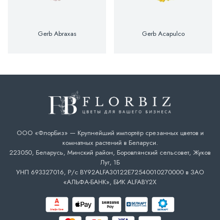
Gerb Abraxas
Gerb Acapulco
ООО «ФлорБиз» — Крупнейший импортёр срезанных цветов и
комнатных растений в Беларуси.
223050, Беларусь, Минский район, Боровлянский сельсовет, Жуков
Луг, 1Б
УНП 693327016, Р/с BY92ALFA30122E72540010270000 в ЗАО
«АЛЬФА-БАНК», БИК ALFABY2X