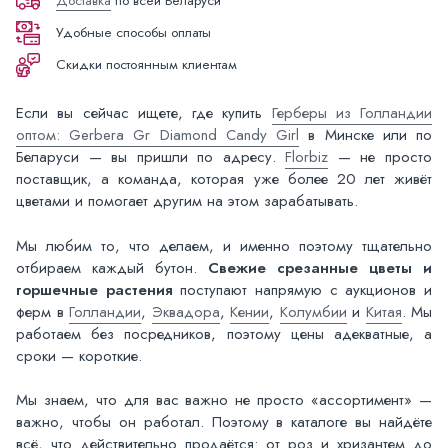
Доставка
по всей Беларуси
Удобные способы оплаты
Скидки постоянным клиентам
Если вы сейчас ищете, где купить
Герберы из Голландии
оптом: Gerbera Gr Diamond Candy Girl
в Минске или по
Беларуси — вы пришли по адресу.
Florbiz
— не просто
поставщик, а команда, которая уже более 20 лет живёт
цветами и помогает другим на этом зарабатывать.
Мы любим то, что делаем, и именно поэтому тщательно
отбираем каждый бутон.
Свежие срезанные цветы и
горшечные растения
поступают напрямую с аукционов и
ферм в
Голландии
,
Эквадора
,
Кении
,
Колумбии
и
Китая
. Мы
работаем без посредников, поэтому цены адекватные, а
сроки — короткие.
Мы знаем, что для вас важно не просто «ассортимент» —
важно, чтобы он работал. Поэтому в каталоге вы найдёте
всё, что действительно продаётся: от роз и хризантем до