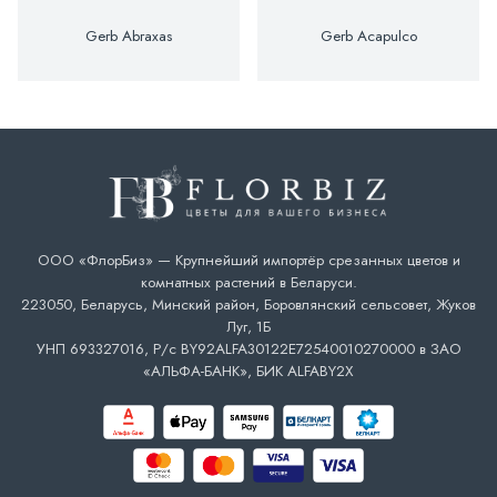
Gerb Abraxas
Gerb Acapulco
ООО «ФлорБиз» — Крупнейший импортёр срезанных цветов и
комнатных растений в Беларуси.
223050, Беларусь, Минский район, Боровлянский сельсовет, Жуков
Луг, 1Б
УНП 693327016, Р/с BY92ALFA30122E72540010270000 в ЗАО
«АЛЬФА-БАНК», БИК ALFABY2X