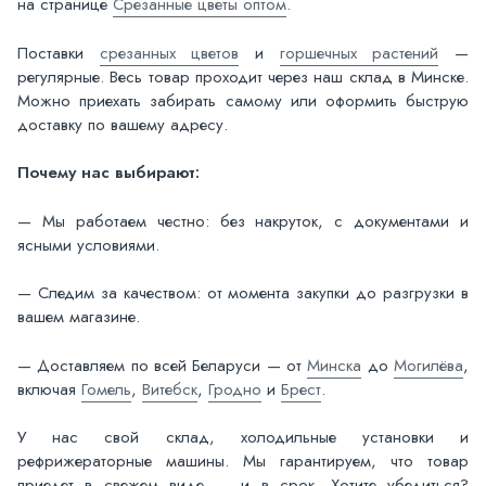
на странице
Срезанные цветы оптом
.
Поставки
срезанных цветов
и
горшечных растений
—
регулярные. Весь товар проходит через наш склад в Минске.
Можно приехать забирать самому или оформить быструю
доставку по вашему адресу.
Почему нас выбирают:
— Мы работаем честно: без накруток, с документами и
ясными условиями.
— Следим за качеством: от момента закупки до разгрузки в
вашем магазине.
— Доставляем по всей Беларуси — от
Минска
до
Могилёва
,
включая
Гомель
,
Витебск
,
Гродно
и
Брест
.
У нас свой склад, холодильные установки и
рефрижераторные машины. Мы гарантируем, что товар
приедет в свежем виде — и в срок. Хотите убедиться?