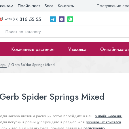
иентам
Прайс-лист
Блог
Контакты
Поступление ср
316 55 55
+375 (29)
Комнатные растения
Упаковка
Онлайн-мага
беры
Gerb Spider Springs Mixed
Gerb Spider Springs Mixed
Для заказа цветов и растений оптом перейдите в наш
онлайн-магазин
.
Для покупки в розницу перейдите в раздел для
розничных клиентов
.
Если у вас еще нет аккаунта, подайте заявку на
регистрацию
.