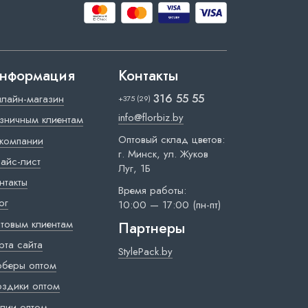
нформация
Контакты
316 55 55
лайн-магазин
+375 (29)
info@florbiz.by
зничным клиентам
Оптовый склад цветов:
компании
г. Минск, ул. Жуков
айс-лист
Луг, 1Б
нтакты
Время работы:
ог
10:00 — 17:00 (пн-пт)
товым клиентам
Партнеры
рта сайта
StylePack.by
рберы оптом
оздики оптом
лии оптом