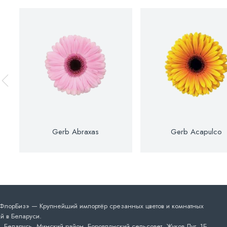
Gerb Abraxas
Gerb Acapulco
лорБиз» — Крупнейший импортёр срезанных цветов и комнатных
й в Беларуси.
 Беларусь, Минский район, Боровлянский сельсовет, Жуков Луг, 1Б