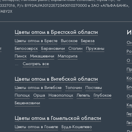
3327016, Р/с BY92ALFA30122E72540010270000 в ЗАО «АЛЬФА-БАНК»,
FABY2X
И
Цветы оптом в Брестской области
Цветы оптом в Бресте
Высокое
Береза
Он
т
Белоозерск
Барановичи
Столин
Пружаны
Ро
Пинск
Микашевичи
Малорита
О 
...
Смотреть все
Пр
Ко
Цветы оптом в Витебской области
Бл
Цветы оптом в Витебске
Толочин
Поставы
Полоцк
Орша
Новополоцк
Лепель
Глубокое
Оп
Бешенковичи
Ка
Ге
Цветы оптом в Гомельской области
Гв
Цветы оптом в Гомеле
Буда-Кошелево
Ли