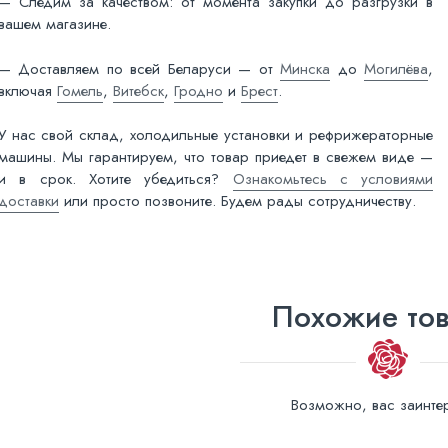
— Следим за качеством: от момента закупки до разгрузки в
вашем магазине.
— Доставляем по всей Беларуси — от
Минска
до
Могилёва
,
включая
Гомель
,
Витебск
,
Гродно
и
Брест
.
У нас свой склад, холодильные установки и рефрижераторные
машины. Мы гарантируем, что товар приедет в свежем виде —
и в срок. Хотите убедиться?
Ознакомьтесь с условиями
доставки
или просто позвоните. Будем рады сотрудничеству.
Похожие то
Возможно, вас заинтер