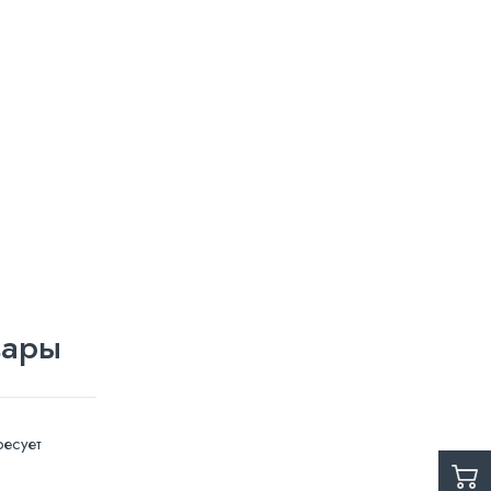
вары
есует