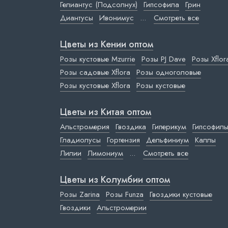
Гелиантус (Подсолнух)
Гипсофила
Грин
Диантусы
Ивонимус
...
Смотреть все
Цветы из Кении оптом
Розы кустовые Mzurrie
Розы PJ Dave
Розы Xflor
Розы садовые Xflora
Розы одноголовые
Розы кустовые Xflora
Розы кустовые
Цветы из Китая оптом
Альстромерия
Гвоздика
Гиперикум
Гипсофил
Гладиолусы
Гортензия
Дельфиниум
Каллы
Лилии
Лимониум
...
Смотреть все
Цветы из Колумбии оптом
Розы Zarina
Розы Funza
Гвоздики кустовые
Гвоздики
Альстромерии