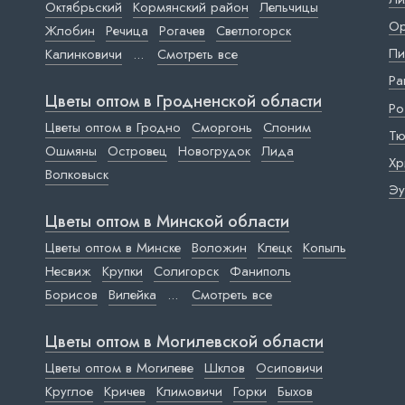
Октябрьский
Кормянский район
Лельчицы
Ор
Жлобин
Речица
Рогачев
Светлогорск
Пи
Калинковичи
...
Смотреть все
Ра
Цветы оптом в Гродненской области
Ро
Цветы оптом в Гродно
Сморгонь
Слоним
Тю
Ошмяны
Островец
Новогрудок
Лида
Хр
Волковыск
Эу
Цветы оптом в Минской области
Цветы оптом в Минске
Воложин
Клецк
Копыль
Несвиж
Крупки
Солигорск
Фаниполь
Борисов
Вилейка
...
Смотреть все
Цветы оптом в Могилевской области
Цветы оптом в Могилеве
Шклов
Осиповичи
Круглое
Кричев
Климовичи
Горки
Быхов