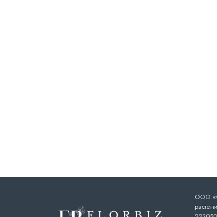
ООО «Ф
растени
223050,