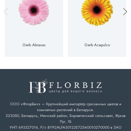
Gerb Abraxas
Gerb Acapulco
ООО «ФлорБиз» — Крупнейший импортёр срезанных цветов и
комнатных растений в Беларуси.
223050, Беларусь, Минский район, Боровлянский сельсовет, Жуков
Луг, 1Б
УНП 693327016, Р/с BY92ALFA30122E72540010270000 в ЗАО