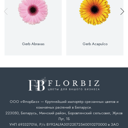
Gerb Abraxas
Gerb Acapulco
ООО «ФлорБиз» — Крупнейший импортёр срезанных цветов и
комнатных растений в Беларуси.
223050, Беларусь, Минский район, Боровлянский сельсовет, Жуков
Луг, 1Б
УНП 693327016, Р/с BY92ALFA30122E72540010270000 в ЗАО