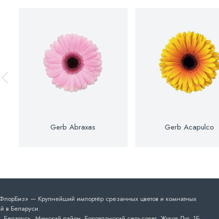
Gerb Abraxas
Gerb Acapulco
лорБиз» — Крупнейший импортёр срезанных цветов и комнатных
й в Беларуси.
 Беларусь, Минский район, Боровлянский сельсовет, Жуков Луг, 1Б