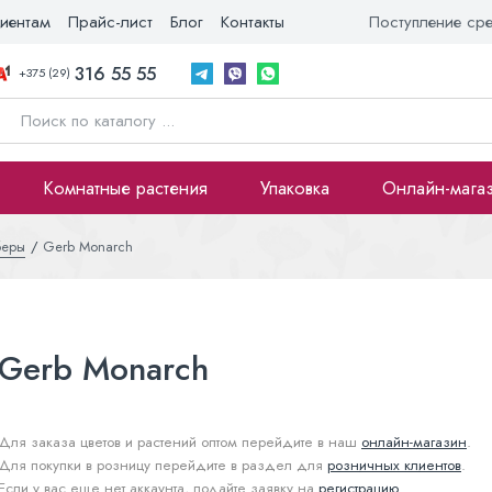
иентам
Прайс-лист
Блог
Контакты
Поступление ср
316 55 55
+375 (29)
Комнатные растения
Упаковка
Онлайн-мага
беры
Gerb Monarch
Gerb Monarch
Для заказа цветов и растений оптом перейдите в наш
онлайн-магазин
.
Для покупки в розницу перейдите в раздел для
розничных клиентов
.
Если у вас еще нет аккаунта, подайте заявку на
регистрацию
.