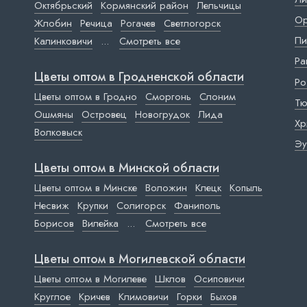
Октябрьский
Кормянский район
Лельчицы
Ор
Жлобин
Речица
Рогачев
Светлогорск
Пи
Калинковичи
...
Смотреть все
Ра
Цветы оптом в Гродненской области
Ро
Цветы оптом в Гродно
Сморгонь
Слоним
Тю
Ошмяны
Островец
Новогрудок
Лида
Хр
Волковыск
Эу
Цветы оптом в Минской области
Цветы оптом в Минске
Воложин
Клецк
Копыль
Несвиж
Крупки
Солигорск
Фаниполь
Борисов
Вилейка
...
Смотреть все
Цветы оптом в Могилевской области
Цветы оптом в Могилеве
Шклов
Осиповичи
Круглое
Кричев
Климовичи
Горки
Быхов