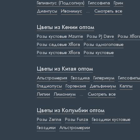
Гелиантус (Подсолнух)
Гипсофила
Грин
Диантусы
Ивонимус
...
Смотреть все
Цветы из Кении оптом
Розы кустовые Mzurrie
Розы PJ Dave
Розы Xflor
Розы садовые Xflora
Розы одноголовые
Розы кустовые Xflora
Розы кустовые
Цветы из Китая оптом
Альстромерия
Гвоздика
Гиперикум
Гипсофил
Гладиолусы
Гортензия
Дельфиниум
Каллы
Лилии
Лимониум
...
Смотреть все
Цветы из Колумбии оптом
Розы Zarina
Розы Funza
Гвоздики кустовые
Гвоздики
Альстромерии