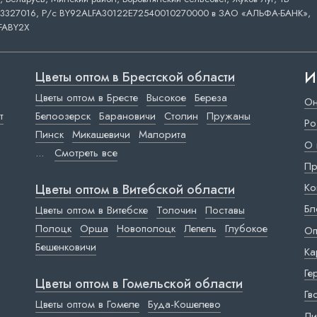
3327016, Р/с BY92ALFA30122E72540010270000 в ЗАО «АЛЬФА-БАНК»,
FABY2X
И
Цветы оптом в Брестской области
Цветы оптом в Бресте
Высокое
Береза
Он
т
Белоозерск
Барановичи
Столин
Пружаны
Ро
Пинск
Микашевичи
Малорита
О 
...
Смотреть все
Пр
Ко
Цветы оптом в Витебской области
Бл
Цветы оптом в Витебске
Толочин
Поставы
Полоцк
Орша
Новополоцк
Лепель
Глубокое
Оп
Бешенковичи
Ка
Ге
Цветы оптом в Гомельской области
Гв
Цветы оптом в Гомеле
Буда-Кошелево
Ли