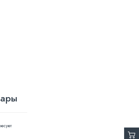
вары
есует