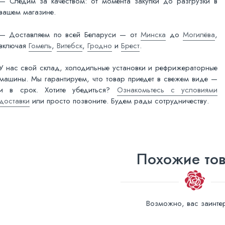
— Следим за качеством: от момента закупки до разгрузки в
вашем магазине.
— Доставляем по всей Беларуси — от
Минска
до
Могилёва
,
включая
Гомель
,
Витебск
,
Гродно
и
Брест
.
У нас свой склад, холодильные установки и рефрижераторные
машины. Мы гарантируем, что товар приедет в свежем виде —
и в срок. Хотите убедиться?
Ознакомьтесь с условиями
доставки
или просто позвоните. Будем рады сотрудничеству.
Похожие то
Возможно, вас заинтер