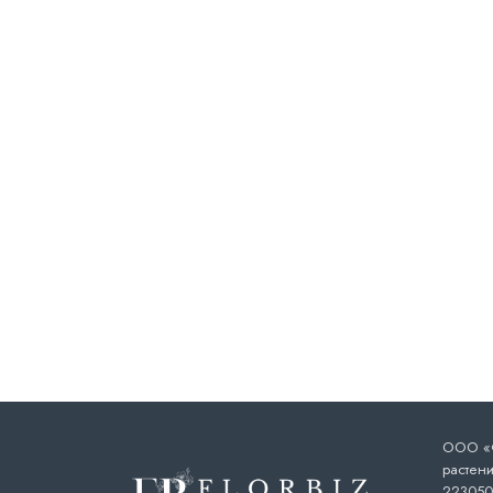
ООО «Ф
растени
223050,