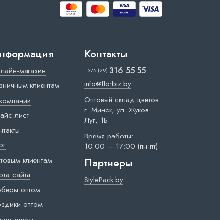
нформация
Контакты
316 55 55
лайн-магазин
+375 (29)
info@florbiz.by
зничным клиентам
Оптовый склад цветов:
компании
г. Минск, ул. Жуков
айс-лист
Луг, 1Б
нтакты
Время работы:
ог
10:00 — 17:00 (пн-пт)
товым клиентам
Партнеры
рта сайта
StylePack.by
рберы оптом
оздики оптом
лии оптом