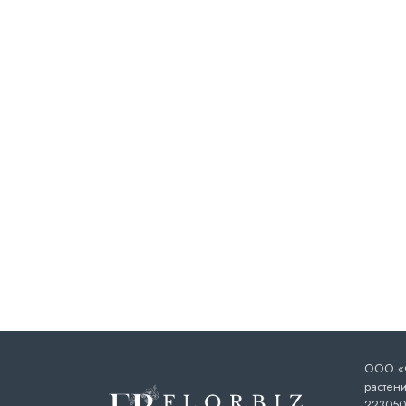
ООО «Ф
растени
223050,