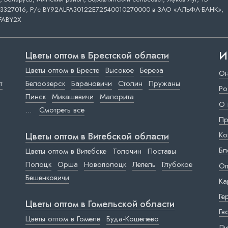
3327016, Р/с BY92ALFA30122E72540010270000 в ЗАО «АЛЬФА-БАНК»,
FABY2X
И
Цветы оптом в Брестской области
Цветы оптом в Бресте
Высокое
Береза
Он
т
Белоозерск
Барановичи
Столин
Пружаны
Ро
Пинск
Микашевичи
Малорита
О 
...
Смотреть все
Пр
Ко
Цветы оптом в Витебской области
Бл
Цветы оптом в Витебске
Толочин
Поставы
Полоцк
Орша
Новополоцк
Лепель
Глубокое
Оп
Бешенковичи
Ка
Ге
Цветы оптом в Гомельской области
Гв
Цветы оптом в Гомеле
Буда-Кошелево
Ли