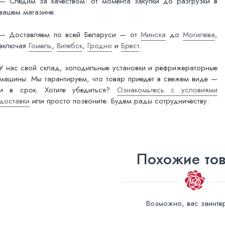
— Следим за качеством: от момента закупки до разгрузки в
вашем магазине.
— Доставляем по всей Беларуси — от
Минска
до
Могилёва
,
включая
Гомель
,
Витебск
,
Гродно
и
Брест
.
У нас свой склад, холодильные установки и рефрижераторные
машины. Мы гарантируем, что товар приедет в свежем виде —
и в срок. Хотите убедиться?
Ознакомьтесь с условиями
доставки
или просто позвоните. Будем рады сотрудничеству.
Похожие то
Возможно, вас заинтер