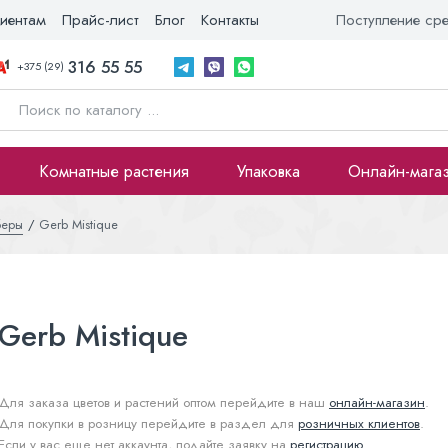
иентам
Прайс-лист
Блог
Контакты
Поступление ср
316 55 55
+375 (29)
Комнатные растения
Упаковка
Онлайн-мага
беры
Gerb Mistique
Gerb Mistique
Для заказа цветов и растений оптом перейдите в наш
онлайн-магазин
.
Для покупки в розницу перейдите в раздел для
розничных клиентов
.
Если у вас еще нет аккаунта, подайте заявку на
регистрацию
.