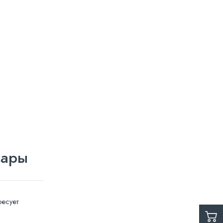
вары
есует