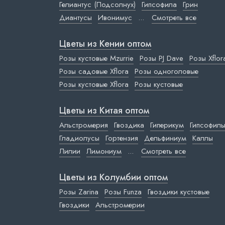
Гелиантус (Подсолнух)
Гипсофила
Грин
Диантусы
Ивонимус
...
Смотреть все
Цветы из Кении оптом
Розы кустовые Mzurrie
Розы PJ Dave
Розы Xflor
Розы садовые Xflora
Розы одноголовые
Розы кустовые Xflora
Розы кустовые
Цветы из Китая оптом
Альстромерия
Гвоздика
Гиперикум
Гипсофил
Гладиолусы
Гортензия
Дельфиниум
Каллы
Лилии
Лимониум
...
Смотреть все
Цветы из Колумбии оптом
Розы Zarina
Розы Funza
Гвоздики кустовые
Гвоздики
Альстромерии