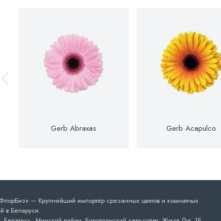
Gerb Abraxas
Gerb Acapulco
лорБиз» — Крупнейший импортёр срезанных цветов и комнатных
й в Беларуси.
 Беларусь, Минский район, Боровлянский сельсовет, Жуков Луг, 1Б