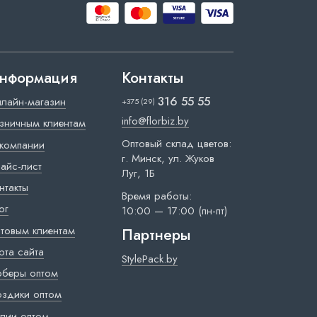
нформация
Контакты
316 55 55
лайн-магазин
+375 (29)
info@florbiz.by
зничным клиентам
Оптовый склад цветов:
компании
г. Минск, ул. Жуков
айс-лист
Луг, 1Б
нтакты
Время работы:
ог
10:00 — 17:00 (пн-пт)
товым клиентам
Партнеры
рта сайта
StylePack.by
рберы оптом
оздики оптом
лии оптом