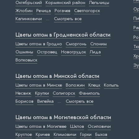
Октябрьский
Кормянский район
Лельчицы
Ор
Жлобин
Речица
Рогачев
Светлогорск
Пи
Калинковичи
...
Смотреть все
Ра
Цветы оптом в Гродненской области
Ро
Цветы оптом в Гродно
Сморгонь
Слоним
Тю
Ошмяны
Островец
Новогрудок
Лида
Хр
Волковыск
Эу
Цветы оптом в Минской области
Цветы оптом в Минске
Воложин
Клецк
Копыль
Несвиж
Крупки
Солигорск
Фаниполь
Борисов
Вилейка
...
Смотреть все
Цветы оптом в Могилевской области
Цветы оптом в Могилеве
Шклов
Осиповичи
Круглое
Кричев
Климовичи
Горки
Быхов