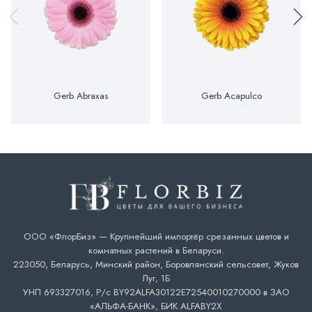
Gerb Abraxas
Gerb Acapulco
ООО «ФлорБиз» — Крупнейший импортёр срезанных цветов и
комнатных растений в Беларуси.
223050, Беларусь, Минский район, Боровлянский сельсовет, Жуков
Луг, 1Б
УНП 693327016, Р/с BY92ALFA30122E72540010270000 в ЗАО
«АЛЬФА-БАНК», БИК ALFABY2X