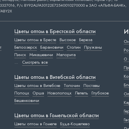
3327016, Р/с BY92ALFA30122E72540010270000 в ЗАО «АЛЬФА-БАНК»,
FABY2X
И
Цветы оптом в Брестской области
Цветы оптом в Бресте
Высокое
Береза
Он
т
Белоозерск
Барановичи
Столин
Пружаны
Ро
Пинск
Микашевичи
Малорита
О 
...
Смотреть все
Пр
Ко
Цветы оптом в Витебской области
Бл
Цветы оптом в Витебске
Толочин
Поставы
Полоцк
Орша
Новополоцк
Лепель
Глубокое
Оп
Бешенковичи
Ка
Ге
Цветы оптом в Гомельской области
Гв
Цветы оптом в Гомеле
Буда-Кошелево
Ли