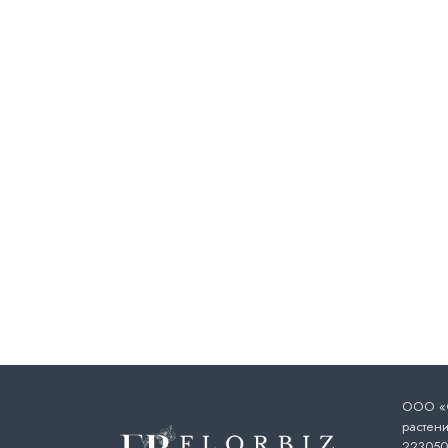
ООО «Ф
растени
223050,