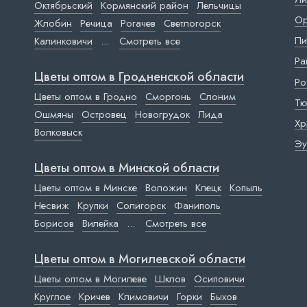
Октябрьский
Кормянский район
Лельчицы
Ор
Жлобин
Речица
Рогачев
Светлогорск
Пи
Калинковичи
...
Смотреть все
Ра
Цветы оптом в Гродненской области
Ро
Цветы оптом в Гродно
Сморгонь
Слоним
Тю
Ошмяны
Островец
Новогрудок
Лида
Хр
Волковыск
Эу
Цветы оптом в Минской области
Цветы оптом в Минске
Воложин
Клецк
Копыль
Несвиж
Крупки
Солигорск
Фаниполь
Борисов
Вилейка
...
Смотреть все
Цветы оптом в Могилевской области
Цветы оптом в Могилеве
Шклов
Осиповичи
Круглое
Кричев
Климовичи
Горки
Быхов