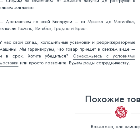
— Следим за качеством: от момента закупки до разгрузки в
вашем магазине.
— Доставляем по всей Беларуси — от
Минска
до
Могилёва
,
включая
Гомель
,
Витебск
,
Гродно
и
Брест
.
У нас свой склад, холодильные установки и рефрижераторные
машины. Мы гарантируем, что товар приедет в свежем виде —
и в срок. Хотите убедиться?
Ознакомьтесь с условиями
доставки
или просто позвоните. Будем рады сотрудничеству.
Похожие то
Возможно, вас заинтер