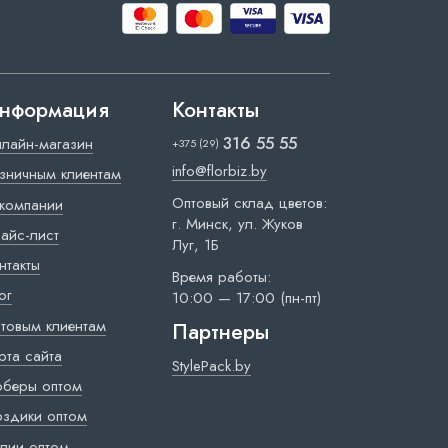
нформация
Контакты
316 55 55
лайн-магазин
+375 (29)
info@florbiz.by
зничным клиентам
Оптовый склад цветов:
компании
г. Минск, ул. Жуков
айс-лист
Луг, 1Б
нтакты
Время работы:
ог
10:00 — 17:00 (пн-пт)
товым клиентам
Партнеры
рта сайта
StylePack.by
рберы оптом
оздики оптом
лии оптом