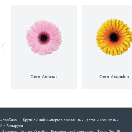
Gerb Abraxas
Gerb Acapulco
лорБиз» — Крупнейший импортёр срезанных цветов и комнатных
й в Беларуси.
 Беларусь, Минский район, Боровлянский сельсовет, Жуков Луг, 1Б