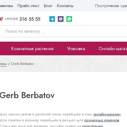
иентам
Прайс-лист
Блог
Контакты
Поступление ср
316 55 55
+375 (29)
Комнатные растения
Упаковка
Онлайн-мага
беры
Gerb Berbatov
Gerb Berbatov
Для заказа цветов и растений оптом перейдите в наш
онлайн-магазин
.
Для покупки в розницу перейдите в раздел для
розничных клиентов
.
Если у вас еще нет аккаунта, подайте заявку на
регистрацию
.