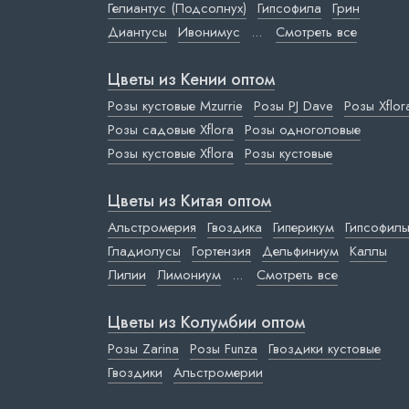
Гелиантус (Подсолнух)
Гипсофила
Грин
Диантусы
Ивонимус
...
Смотреть все
Цветы из Кении оптом
Розы кустовые Mzurrie
Розы PJ Dave
Розы Xflor
Розы садовые Xflora
Розы одноголовые
Розы кустовые Xflora
Розы кустовые
Цветы из Китая оптом
Альстромерия
Гвоздика
Гиперикум
Гипсофил
Гладиолусы
Гортензия
Дельфиниум
Каллы
Лилии
Лимониум
...
Смотреть все
Цветы из Колумбии оптом
Розы Zarina
Розы Funza
Гвоздики кустовые
Гвоздики
Альстромерии