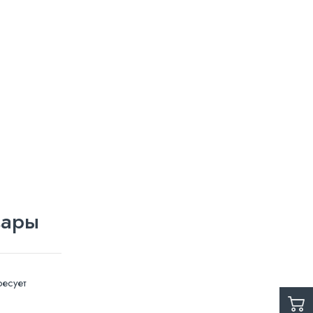
вары
есует