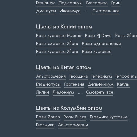
Гелиантус (Подсолнух)
Гипсофила
Грин
Диантусы
Ивонимус
...
Смотреть все
Цветы из Кении оптом
Розы кустовые Mzurrie
Розы PJ Dave
Розы Xflor
Розы садовые Xflora
Розы одноголовые
Розы кустовые Xflora
Розы кустовые
Цветы из Китая оптом
Альстромерия
Гвоздика
Гиперикум
Гипсофил
Гладиолусы
Гортензия
Дельфиниум
Каллы
Лилии
Лимониум
...
Смотреть все
Цветы из Колумбии оптом
Розы Zarina
Розы Funza
Гвоздики кустовые
Гвоздики
Альстромерии