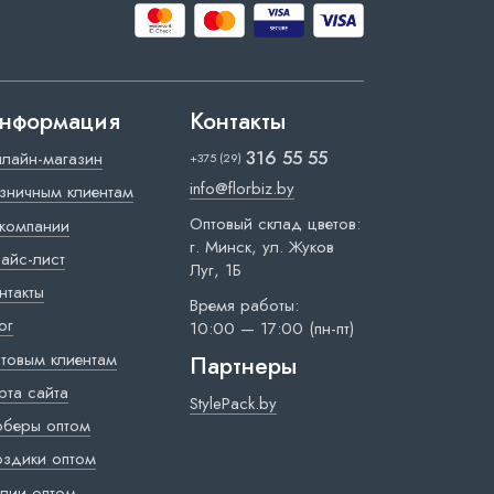
нформация
Контакты
316 55 55
лайн-магазин
+375 (29)
info@florbiz.by
зничным клиентам
Оптовый склад цветов:
компании
г. Минск, ул. Жуков
айс-лист
Луг, 1Б
нтакты
Время работы:
ог
10:00 — 17:00 (пн-пт)
товым клиентам
Партнеры
рта сайта
StylePack.by
рберы оптом
оздики оптом
лии оптом