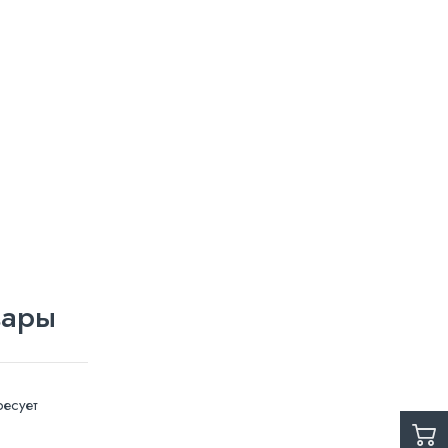
вары
есует