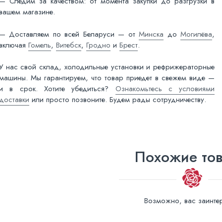
— Следим за качеством: от момента закупки до разгрузки в
вашем магазине.
— Доставляем по всей Беларуси — от
Минска
до
Могилёва
,
включая
Гомель
,
Витебск
,
Гродно
и
Брест
.
У нас свой склад, холодильные установки и рефрижераторные
машины. Мы гарантируем, что товар приедет в свежем виде —
и в срок. Хотите убедиться?
Ознакомьтесь с условиями
доставки
или просто позвоните. Будем рады сотрудничеству.
Похожие то
Возможно, вас заинтер