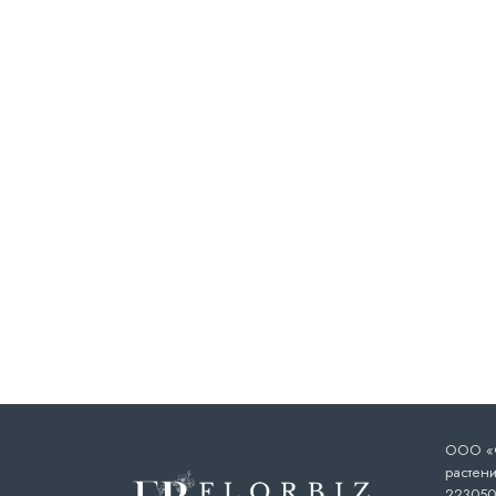
ООО «Ф
растени
223050,