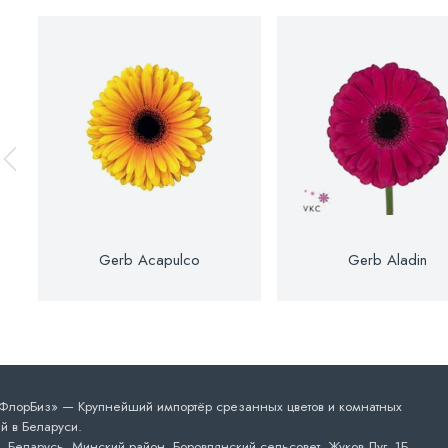
Gerb Acapulco
Gerb Aladin
лорБиз» — Крупнейший импортёр срезанных цветов и комнатных
й в Беларуси.
 Беларусь, Минский район, Боровлянский сельсовет, Жуков Луг, 1Б