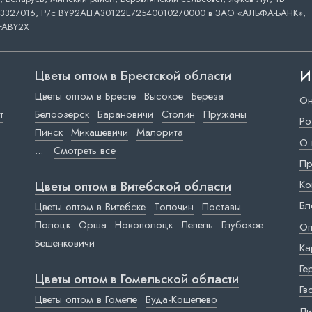
3327016, Р/с BY92ALFA30122E72540010270000 в ЗАО «АЛЬФА-БАНК»,
FABY2X
И
Цветы оптом в Брестской области
Цветы оптом в Бресте
Высокое
Береза
Он
т
Белоозерск
Барановичи
Столин
Пружаны
Ро
Пинск
Микашевичи
Малорита
О 
...
Смотреть все
Пр
Ко
Цветы оптом в Витебской области
Бл
Цветы оптом в Витебске
Толочин
Поставы
Полоцк
Орша
Новополоцк
Лепель
Глубокое
Оп
Бешенковичи
Ка
Ге
Цветы оптом в Гомельской области
Гв
Цветы оптом в Гомеле
Буда-Кошелево
Ли