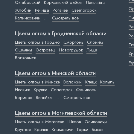
Октябрьский
Кормянский район
Лельчицы
Ор
Жлобин
Речица
Рогачев
Светлогорск
Пи
Калинковичи
...
Смотреть все
Ра
Цветы оптом в Гродненской области
Ро
Цветы оптом в Гродно
Сморгонь
Слоним
Тю
Ошмяны
Островец
Новогрудок
Лида
Хр
Волковыск
Эу
Цветы оптом в Минской области
Цветы оптом в Минске
Воложин
Клецк
Копыль
Несвиж
Крупки
Солигорск
Фаниполь
Борисов
Вилейка
...
Смотреть все
Цветы оптом в Могилевской области
Цветы оптом в Могилеве
Шклов
Осиповичи
Круглое
Кричев
Климовичи
Горки
Быхов