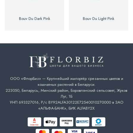
Bouv Du Dark Pink
Bouv Du Light Pink
ООО «ФлорБиз» — Крупнейший импортёр срезанных цветов и
комнатных растений в Беларуси.
223050, Беларусь, Минский район, Боровлянский сельсовет, Жуков
Луг, 1Б
УНП 693327016, Р/с BY92ALFA30122E72540010270000 в ЗАО
«АЛЬФА-БАНК», БИК ALFABY2X