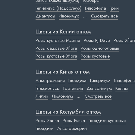
Ваксы (Хамелациумы)
Герберы
Гелиантус (Подсолнух)
Гипсофила
Грин
Диантусы
Ивонимус
...
Смотреть все
Цветы из Кении оптом
Розы кустовые Mzurrie
Розы PJ Dave
Розы Xflor
Розы садовые Xflora
Розы одноголовые
Розы кустовые Xflora
Розы кустовые
Цветы из Китая оптом
Альстромерия
Гвоздика
Гиперикум
Гипсофил
Гладиолусы
Гортензия
Дельфиниум
Каллы
Лилии
Лимониум
...
Смотреть все
Цветы из Колумбии оптом
Розы Zarina
Розы Funza
Гвоздики кустовые
Гвоздики
Альстромерии