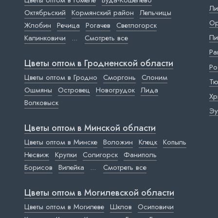
Цветы оптом в Гомеле
Буда-Кошелево
Ли
Октябрьский
Кормянский район
Лельчицы
Ор
Жлобин
Речица
Рогачев
Светлогорск
Пи
Калинковичи
...
Смотреть все
Ра
Цветы оптом в Гродненской области
Ро
Цветы оптом в Гродно
Сморгонь
Слоним
Тю
Ошмяны
Островец
Новогрудок
Лида
Хр
Волковыск
Эу
Цветы оптом в Минской области
Цветы оптом в Минске
Воложин
Клецк
Копыль
Несвиж
Крупки
Солигорск
Фаниполь
Борисов
Вилейка
...
Смотреть все
Цветы оптом в Могилевской области
Цветы оптом в Могилеве
Шклов
Осиповичи