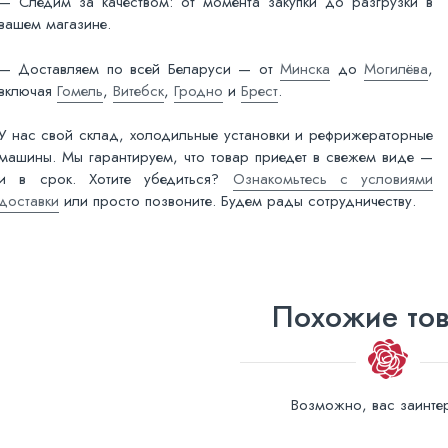
— Следим за качеством: от момента закупки до разгрузки в
вашем магазине.
— Доставляем по всей Беларуси — от
Минска
до
Могилёва
,
включая
Гомель
,
Витебск
,
Гродно
и
Брест
.
У нас свой склад, холодильные установки и рефрижераторные
машины. Мы гарантируем, что товар приедет в свежем виде —
и в срок. Хотите убедиться?
Ознакомьтесь с условиями
доставки
или просто позвоните. Будем рады сотрудничеству.
Похожие то
Возможно, вас заинтер