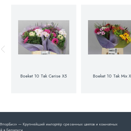
Boeket 10 Tak Cerise X5
Boeket 10 Tak Mix 
лорБиз» — Крупнейший импортёр срезанных цветов и комнатных
й в Беларуси.