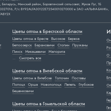
 Беларусь, Минский район, Боровлянский сельсовет, Жуков Луг, 1Б
3327016, Р/с BY92ALFA30122E72540010270000 в ЗАО «АЛЬФА-БАНК»,
FABY2X
И
Цветы оптом в Брестской области
Цветы оптом в Бресте
Высокое
Береза
Он
т
Белоозерск
Барановичи
Столин
Пружаны
Ро
Пинск
Микашевичи
Малорита
О 
...
Смотреть все
Пр
Ко
Цветы оптом в Витебской области
Бл
Цветы оптом в Витебске
Толочин
Поставы
Полоцк
Орша
Новополоцк
Лепель
Глубокое
Оп
Бешенковичи
Ка
Ге
Цветы оптом в Гомельской области
Гв