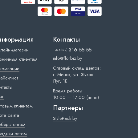
нформация
Контакты
316 55 55
лайн-магазин
+375 (29)
info@florbiz.by
зничным клиентам
Оптовый склад цветов:
компании
г. Минск, ул. Жуков
айс-лист
Луг, 1Б
нтакты
Время работы:
ог
10:00 — 17:00 (пн-пт)
товым клиентам
Партнеры
рта сайта
StylePack.by
рберы оптом
оздики оптом