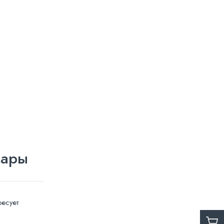
вары
есует