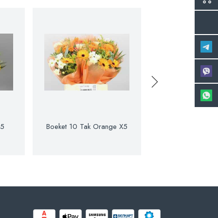
X5
Boeket 10 Tak Orange X5
Boeket 10 Tak P