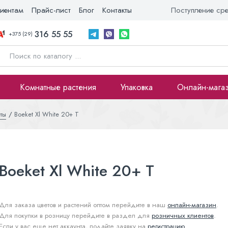
иентам
Прайс-лист
Блог
Контакты
Поступление ср
316 55 55
+375 (29)
Комнатные растения
Упаковка
Онлайн-мага
ты
Boeket Xl White 20+ T
Boeket Xl White 20+ T
Для заказа цветов и растений оптом перейдите в наш
онлайн-магазин
.
Для покупки в розницу перейдите в раздел для
розничных клиентов
.
Если у вас еще нет аккаунта, подайте заявку на
регистрацию
.