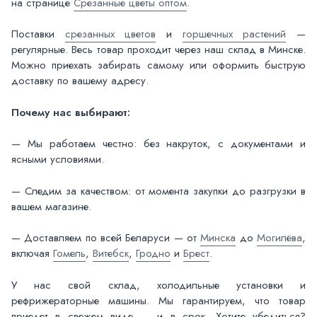
на странице
Срезанные цветы оптом
.
Поставки
срезанных цветов
и
горшечных растений
—
регулярные. Весь товар проходит через наш склад в Минске.
Можно приехать забирать самому или оформить быструю
доставку по вашему адресу.
Почему нас выбирают:
— Мы работаем честно: без накруток, с документами и
ясными условиями.
— Следим за качеством: от момента закупки до разгрузки в
вашем магазине.
— Доставляем по всей Беларуси — от
Минска
до
Могилёва
,
включая
Гомель
,
Витебск
,
Гродно
и
Брест
.
У нас свой склад, холодильные установки и
рефрижераторные машины. Мы гарантируем, что товар
приедет в свежем виде — и в срок. Хотите убедиться?