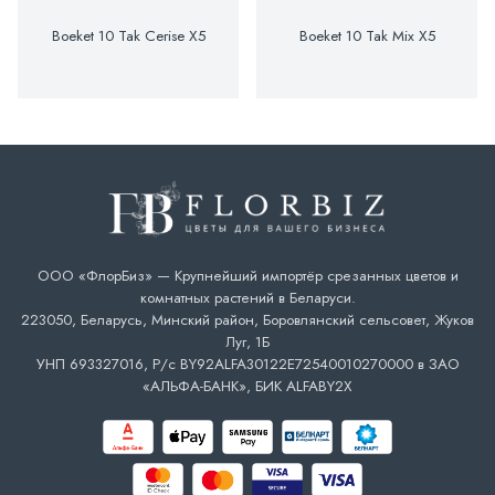
Boeket 10 Tak Cerise X5
Boeket 10 Tak Mix X5
ООО «ФлорБиз» — Крупнейший импортёр срезанных цветов и
комнатных растений в Беларуси.
223050, Беларусь, Минский район, Боровлянский сельсовет, Жуков
Луг, 1Б
УНП 693327016, Р/с BY92ALFA30122E72540010270000 в ЗАО
«АЛЬФА-БАНК», БИК ALFABY2X