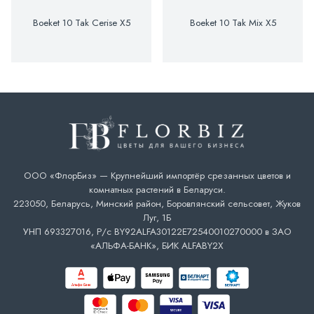
Boeket 10 Tak Cerise X5
Boeket 10 Tak Mix X5
ООО «ФлорБиз» — Крупнейший импортёр срезанных цветов и
комнатных растений в Беларуси.
223050, Беларусь, Минский район, Боровлянский сельсовет, Жуков
Луг, 1Б
УНП 693327016, Р/с BY92ALFA30122E72540010270000 в ЗАО
«АЛЬФА-БАНК», БИК ALFABY2X