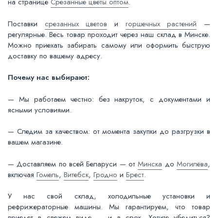
на странице
Срезанные цветы оптом
.
Поставки
срезанных цветов
и
горшечных растений
—
регулярные. Весь товар проходит через наш склад в Минске.
Можно приехать забирать самому или оформить быструю
доставку по вашему адресу.
Почему нас выбирают:
— Мы работаем честно: без накруток, с документами и
ясными условиями.
— Следим за качеством: от момента закупки до разгрузки в
вашем магазине.
— Доставляем по всей Беларуси — от
Минска
до
Могилёва
,
включая
Гомель
,
Витебск
,
Гродно
и
Брест
.
У нас свой склад, холодильные установки и
рефрижераторные машины. Мы гарантируем, что товар
приедет в свежем виде — и в срок. Хотите убедиться?