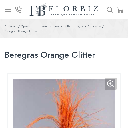
Главная
Срезанные цветы
Цветы из Голландии
Берграсс
Beregras Orange Glitter
Beregras Orange Glitter