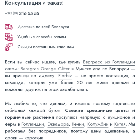
Консультация и заказ:
316 55 55
+375 (29)
Доставка
по всей Беларуси
Удобные способы оплаты
Скидки постоянным клиентам
Если вы сейчас ищете, где купить
Берграсс из Голландии
оптом: Beregras Orange Glitter
в Минске или по Беларуси —
вы пришли по адресу.
Florbiz
— не просто поставщик, а
команда, которая уже более 20 лет живёт цветами и
помогает другим на этом зарабатывать.
Мы любим то, что делаем, и именно поэтому тщательно
отбираем каждый бутон.
Свежие срезанные цветы и
горшечные растения
поступают напрямую с аукционов и
ферм в
Голландии
,
Эквадора
,
Кении
,
Колумбии
и
Китая
. Мы
работаем без посредников, поэтому цены адекватные, а
сроки — короткие.