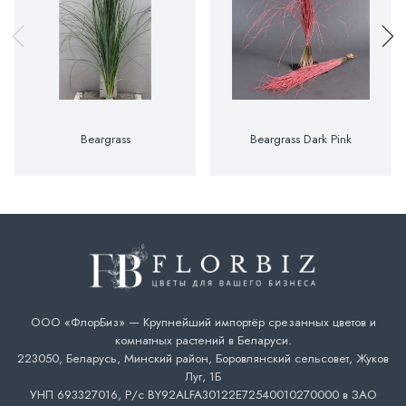
Beargrass
Beargrass Dark Pink
ООО «ФлорБиз» — Крупнейший импортёр срезанных цветов и
комнатных растений в Беларуси.
223050, Беларусь, Минский район, Боровлянский сельсовет, Жуков
Луг, 1Б
УНП 693327016, Р/с BY92ALFA30122E72540010270000 в ЗАО