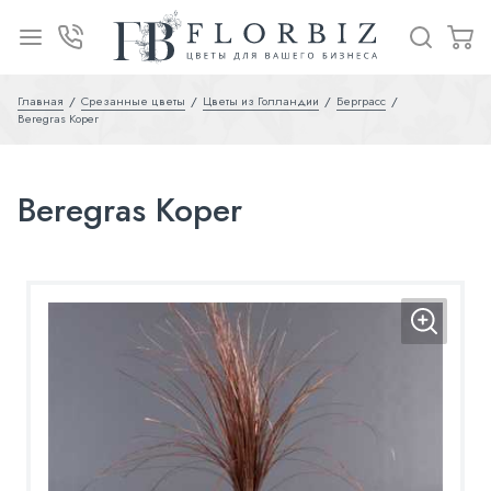
Главная
Срезанные цветы
Цветы из Голландии
Берграсс
Beregras Koper
Beregras Koper