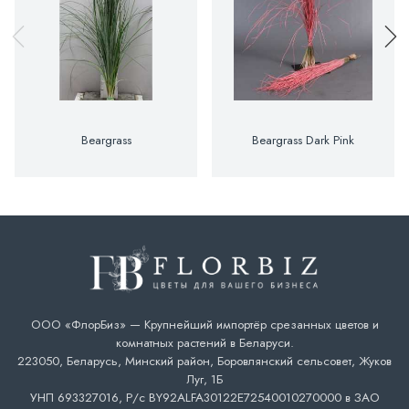
Beargrass
Beargrass Dark Pink
ООО «ФлорБиз» — Крупнейший импортёр срезанных цветов и
комнатных растений в Беларуси.
223050, Беларусь, Минский район, Боровлянский сельсовет, Жуков
Луг, 1Б
УНП 693327016, Р/с BY92ALFA30122E72540010270000 в ЗАО