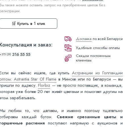
Вы также можете оставить запрос на приобретение цветов без
регистрации.
🛒 Купить в 1 клик
Доставка
по всей Беларуси
Консультация и заказ:
Удобные способы оплаты
316 55 55
+375 (29)
Скидки постоянным
клиентам
Если вы сейчас ищете, где купить
Астранции из Голландии
оптом: Astrantia Star Of Flame
в Минске или по Беларуси — вы
пришли по адресу.
Florbiz
— не просто поставщик, а команда,
которая уже более 20 лет живёт цветами и помогает другим на
этом зарабатывать.
Мы любим то, что делаем, и именно поэтому тщательно
отбираем каждый бутон.
Свежие срезанные цветы и
горшечные растения
поступают напрямую с аукционов и