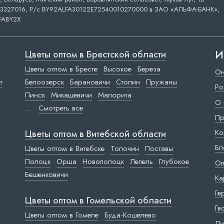
3327016, Р/с BY92ALFA30122E72540010270000 в ЗАО «АЛЬФА-БАНК»,
FABY2X
И
Цветы оптом в Брестской области
Цветы оптом в Бресте
Высокое
Береза
Он
т
Белоозерск
Барановичи
Столин
Пружаны
Ро
Пинск
Микашевичи
Малорита
О 
...
Смотреть все
Пр
Ко
Цветы оптом в Витебской области
Бл
Цветы оптом в Витебске
Толочин
Поставы
Полоцк
Орша
Новополоцк
Лепель
Глубокое
Оп
Бешенковичи
Ка
Ге
Цветы оптом в Гомельской области
Гв
Цветы оптом в Гомеле
Буда-Кошелево
Ли