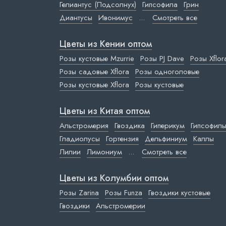
Гелиантус (Подсолнух)
Гипсофила
Грин
Диантусы
Ивонимус
...
Смотреть все
Цветы из Кении оптом
Розы кустовые Mzurrie
Розы PJ Dave
Розы Xflor
Розы садовые Xflora
Розы одноголовые
Розы кустовые Xflora
Розы кустовые
Цветы из Китая оптом
Альстромерия
Гвоздика
Гиперикум
Гипсофил
Гладиолусы
Гортензия
Дельфиниум
Каллы
Лилии
Лимониум
...
Смотреть все
Цветы из Колумбии оптом
Розы Zarina
Розы Funza
Гвоздики кустовые
Гвоздики
Альстромерии