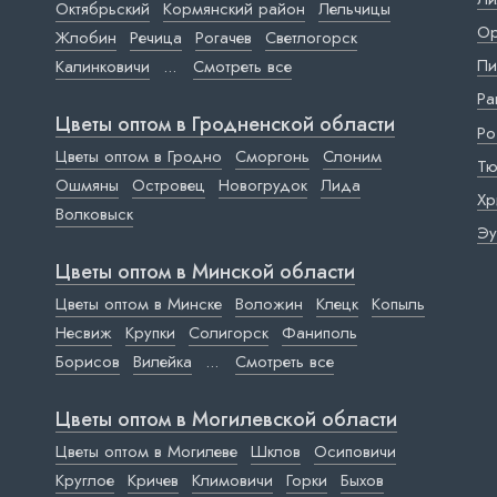
Октябрьский
Кормянский район
Лельчицы
Ор
Жлобин
Речица
Рогачев
Светлогорск
Пи
Калинковичи
...
Смотреть все
Ра
Цветы оптом в Гродненской области
Ро
Цветы оптом в Гродно
Сморгонь
Слоним
Тю
Ошмяны
Островец
Новогрудок
Лида
Хр
Волковыск
Эу
Цветы оптом в Минской области
Цветы оптом в Минске
Воложин
Клецк
Копыль
Несвиж
Крупки
Солигорск
Фаниполь
Борисов
Вилейка
...
Смотреть все
Цветы оптом в Могилевской области
Цветы оптом в Могилеве
Шклов
Осиповичи
Круглое
Кричев
Климовичи
Горки
Быхов