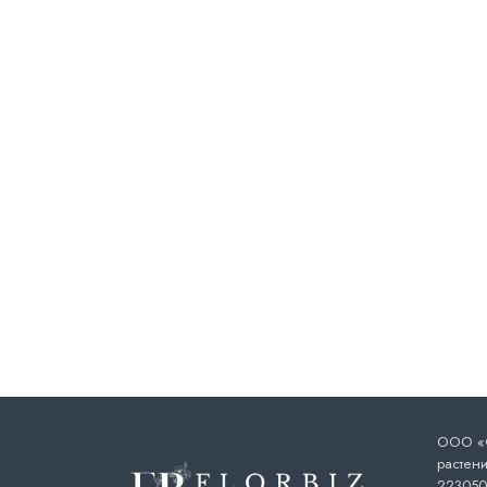
ООО «Ф
растени
223050,