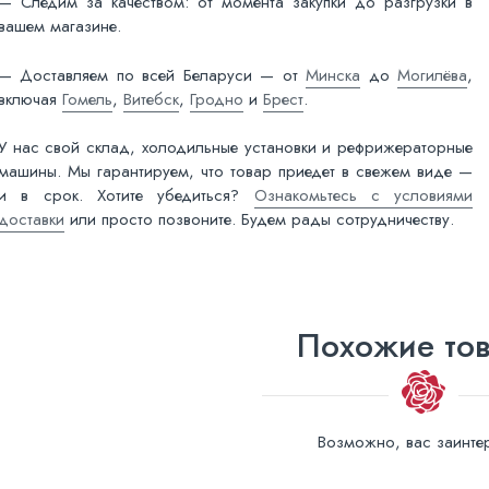
— Следим за качеством: от момента закупки до разгрузки в
вашем магазине.
— Доставляем по всей Беларуси — от
Минска
до
Могилёва
,
включая
Гомель
,
Витебск
,
Гродно
и
Брест
.
У нас свой склад, холодильные установки и рефрижераторные
машины. Мы гарантируем, что товар приедет в свежем виде —
и в срок. Хотите убедиться?
Ознакомьтесь с условиями
доставки
или просто позвоните. Будем рады сотрудничеству.
Похожие то
Возможно, вас заинтер