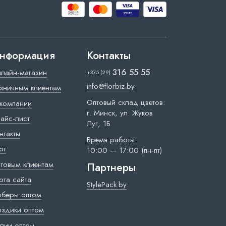
нформация
Контакты
316 55 55
лайн-магазин
+375 (29)
info@florbiz.by
зничным клиентам
Оптовый склад цветов:
компании
г. Минск, ул. Жуков
айс-лист
Луг, 1Б
нтакты
Время работы:
ог
10:00 — 17:00 (пн-пт)
товым клиентам
Партнеры
рта сайта
StylePack.by
рберы оптом
оздики оптом
лии оптом