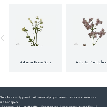
Astrantia Billion Stars
Astrantia Pret Balleri
лорБиз» — Крупнейший импортёр срезанных цветов и комнатных
й в Беларуси.
 Беларусь, Минский район, Боровлянский сельсовет, Жуков Луг, 1Б