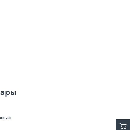
вары
есует