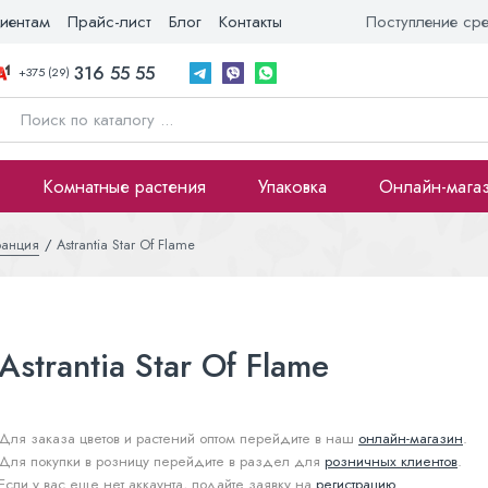
иентам
Прайс-лист
Блог
Контакты
Поступление ср
316 55 55
+375 (29)
Комнатные растения
Упаковка
Онлайн-мага
ранция
Astrantia Star Of Flame
Astrantia Star Of Flame
Для заказа цветов и растений оптом перейдите в наш
онлайн-магазин
.
Для покупки в розницу перейдите в раздел для
розничных клиентов
.
Если у вас еще нет аккаунта, подайте заявку на
регистрацию
.