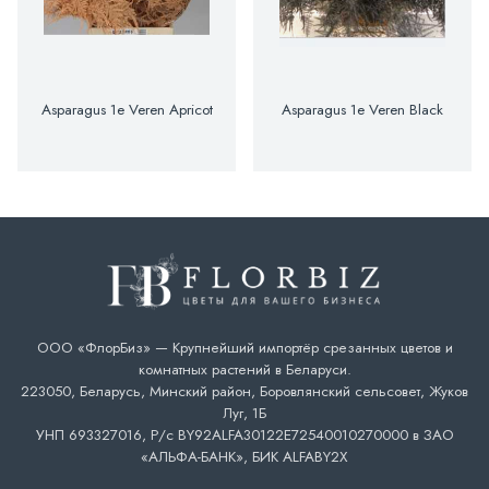
Asparagus 1e Veren Apricot
Asparagus 1e Veren Black
ООО «ФлорБиз» — Крупнейший импортёр срезанных цветов и
комнатных растений в Беларуси.
223050, Беларусь, Минский район, Боровлянский сельсовет, Жуков
Луг, 1Б
УНП 693327016, Р/с BY92ALFA30122E72540010270000 в ЗАО
«АЛЬФА-БАНК», БИК ALFABY2X