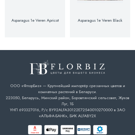
Asparagus 1e Veren Apricot
Asparagus 1e Veren Black
ООО «ФлорБиз» — Крупнейший импортёр срезанных цветов и
комнатных растений в Беларуси.
223050, Беларусь, Минский район, Боровлянский сельсовет, Жуков
Луг, 1Б
УНП 693327016, Р/с BY92ALFA30122E72540010270000 в ЗАО
«АЛЬФА-БАНК», БИК ALFABY2X