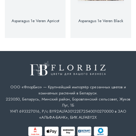
Asparagus 1e Veren Apricot
Asparagus 1e Veren Black
ООО «ФлорБиз» — Крупнейший импортёр срезанных цветов и
комнатных растений в Беларуси.
223050, Беларусь, Минский район, Боровлянский сельсовет, Жуков
Луг, 1Б
УНП 693327016, Р/с BY92ALFA30122E72540010270000 в ЗАО
«АЛЬФА-БАНК», БИК ALFABY2X