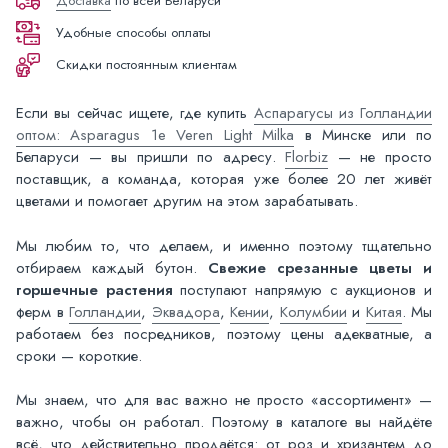
Доставка
по всей Беларуси
Удобные способы оплаты
Скидки постоянным клиентам
Если вы сейчас ищете, где купить
Аспарагусы из Голландии
оптом: Asparagus 1e Veren Light Milka
в Минске или по
Беларуси — вы пришли по адресу.
Florbiz
— не просто
поставщик, а команда, которая уже более 20 лет живёт
цветами и помогает другим на этом зарабатывать.
Мы любим то, что делаем, и именно поэтому тщательно
отбираем каждый бутон.
Свежие срезанные цветы и
горшечные растения
поступают напрямую с аукционов и
ферм в
Голландии
,
Эквадора
,
Кении
,
Колумбии
и
Китая
. Мы
работаем без посредников, поэтому цены адекватные, а
сроки — короткие.
Мы знаем, что для вас важно не просто «ассортимент» —
важно, чтобы он работал. Поэтому в каталоге вы найдёте
всё, что действительно продаётся: от роз и хризантем до