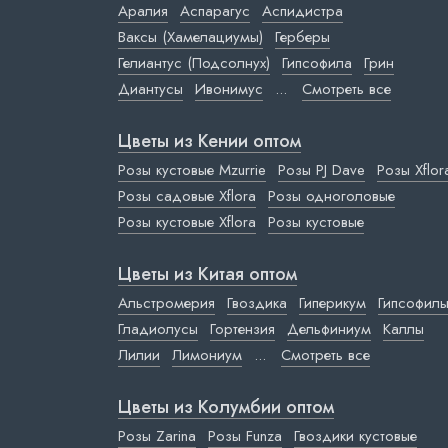
Аралия
Аспарагус
Аспидистра
Ваксы (Хамелациумы)
Герберы
Гелиантус (Подсолнух)
Гипсофила
Грин
Диантусы
Ивонимус
...
Смотреть все
Цветы из Кении оптом
Розы кустовые Mzurrie
Розы PJ Dave
Розы Xflor
Розы садовые Xflora
Розы одноголовые
Розы кустовые Xflora
Розы кустовые
Цветы из Китая оптом
Альстромерия
Гвоздика
Гиперикум
Гипсофил
Гладиолусы
Гортензия
Дельфиниум
Каллы
Лилии
Лимониум
...
Смотреть все
Цветы из Колумбии оптом
Розы Zarina
Розы Funza
Гвоздики кустовые