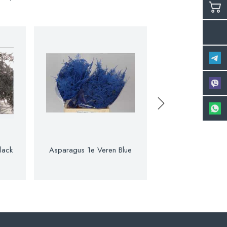
lack
Asparagus 1e Veren Blue
Asparagus 1e 
Bordeaux