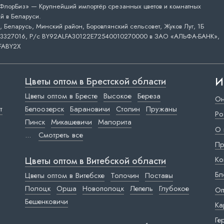
лорБиз» — Крупнейший импортёр срезанных цветов и комнатных
й в Беларуси.
 Беларусь, Минский район, Боровлянский сельсовет, Жуков Луг, 1Б
3327016, Р/с BY92ALFA30122E72540010270000 в ЗАО «АЛЬФА-БАНК»,
FABY2X
И
Цветы оптом в Брестской области
Цветы оптом в Бресте
Высокое
Береза
Он
т
Белоозерск
Барановичи
Столин
Пружаны
Ро
Пинск
Микашевичи
Малорита
О 
...
Смотреть все
Пр
Ко
Цветы оптом в Витебской области
Бл
Цветы оптом в Витебске
Толочин
Поставы
Полоцк
Орша
Новополоцк
Лепель
Глубокое
Оп
Бешенковичи
Ка
Ге