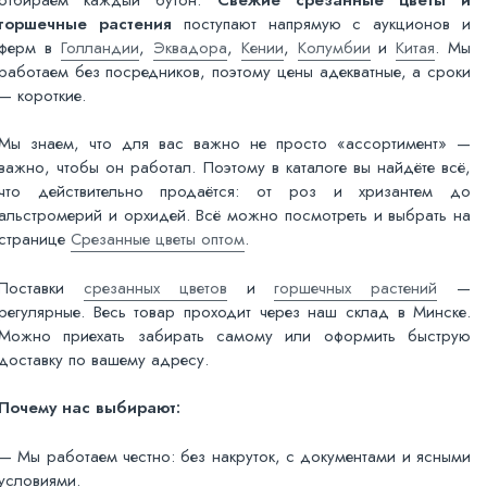
горшечные растения
поступают напрямую с аукционов и
ферм в
Голландии
,
Эквадора
,
Кении
,
Колумбии
и
Китая
. Мы
работаем без посредников, поэтому цены адекватные, а сроки
— короткие.
Мы знаем, что для вас важно не просто «ассортимент» —
важно, чтобы он работал. Поэтому в каталоге вы найдёте всё,
что действительно продаётся: от роз и хризантем до
альстромерий и орхидей. Всё можно посмотреть и выбрать на
странице
Срезанные цветы оптом
.
Поставки
срезанных цветов
и
горшечных растений
—
регулярные. Весь товар проходит через наш склад в Минске.
Можно приехать забирать самому или оформить быструю
доставку по вашему адресу.
Почему нас выбирают:
— Мы работаем честно: без накруток, с документами и ясными
условиями.