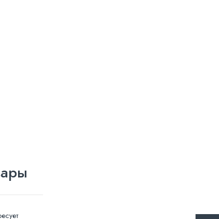
вары
есует