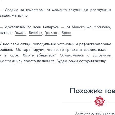
— Следим за качеством: от момента закупки до разгрузки в
вашем магазине.
— Доставляем по всей Беларуси — от
Минска
до
Могилёва
,
включая
Гомель
,
Витебск
,
Гродно
и
Брест
.
У нас свой склад, холодильные установки и рефрижераторные
машины. Мы гарантируем, что товар приедет в свежем виде —
и в срок. Хотите убедиться?
Ознакомьтесь с условиями
доставки
или просто позвоните. Будем рады сотрудничеству.
Похожие то
Возможно, вас заинтер