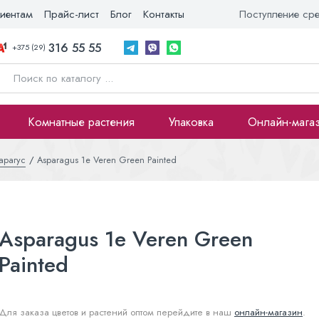
иентам
Прайс-лист
Блог
Контакты
Поступление ср
316 55 55
+375 (29)
Комнатные растения
Упаковка
Онлайн-мага
арагус
Asparagus 1e Veren Green Painted
Asparagus 1e Veren Green
Painted
Для заказа цветов и растений оптом перейдите в наш
онлайн-магазин
.