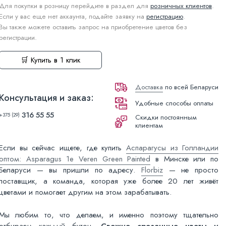
Для покупки в розницу перейдите в раздел для
розничных клиентов
.
Если у вас еще нет аккаунта, подайте заявку на
регистрацию
.
Вы также можете оставить запрос на приобретение цветов без
регистрации.
🛒 Купить в 1 клик
Доставка
по всей Беларуси
Консультация и заказ:
Удобные способы оплаты
316 55 55
+375 (29)
Скидки постоянным
клиентам
Если вы сейчас ищете, где купить
Аспарагусы из Голландии
оптом: Asparagus 1e Veren Green Painted
в Минске или по
Беларуси — вы пришли по адресу.
Florbiz
— не просто
поставщик, а команда, которая уже более 20 лет живёт
цветами и помогает другим на этом зарабатывать.
Мы любим то, что делаем, и именно поэтому тщательно
отбираем каждый бутон.
Свежие срезанные цветы и