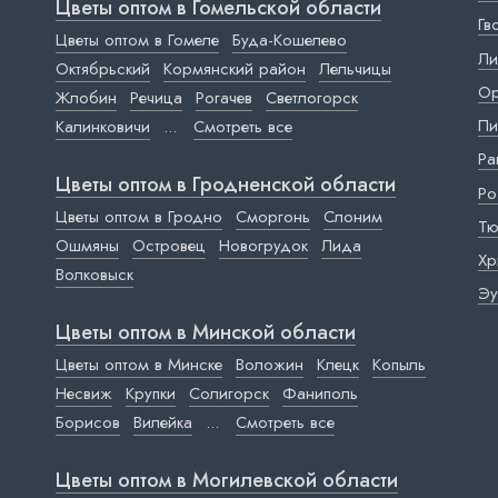
Цветы оптом в Гомельской области
Гв
Цветы оптом в Гомеле
Буда-Кошелево
Ли
Октябрьский
Кормянский район
Лельчицы
Ор
Жлобин
Речица
Рогачев
Светлогорск
Пи
Калинковичи
...
Смотреть все
Ра
Цветы оптом в Гродненской области
Ро
Цветы оптом в Гродно
Сморгонь
Слоним
Тю
Ошмяны
Островец
Новогрудок
Лида
Хр
Волковыск
Эу
Цветы оптом в Минской области
Цветы оптом в Минске
Воложин
Клецк
Копыль
Несвиж
Крупки
Солигорск
Фаниполь
Борисов
Вилейка
...
Смотреть все
Цветы оптом в Могилевской области