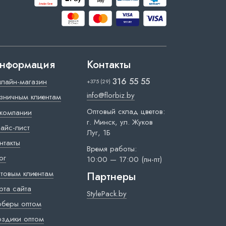
нформация
Контакты
316 55 55
лайн-магазин
+375 (29)
info@florbiz.by
зничным клиентам
Оптовый склад цветов:
компании
г. Минск, ул. Жуков
айс-лист
Луг, 1Б
нтакты
Время работы:
ог
10:00 — 17:00 (пн-пт)
товым клиентам
Партнеры
рта сайта
StylePack.by
рберы оптом
оздики оптом