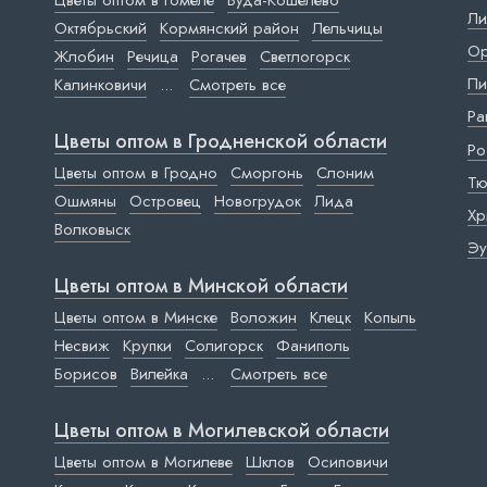
Цветы оптом в Гомеле
Буда-Кошелево
Ли
Октябрьский
Кормянский район
Лельчицы
Ор
Жлобин
Речица
Рогачев
Светлогорск
Пи
Калинковичи
...
Смотреть все
Ра
Цветы оптом в Гродненской области
Ро
Цветы оптом в Гродно
Сморгонь
Слоним
Тю
Ошмяны
Островец
Новогрудок
Лида
Хр
Волковыск
Эу
Цветы оптом в Минской области
Цветы оптом в Минске
Воложин
Клецк
Копыль
Несвиж
Крупки
Солигорск
Фаниполь
Борисов
Вилейка
...
Смотреть все
Цветы оптом в Могилевской области
Цветы оптом в Могилеве
Шклов
Осиповичи