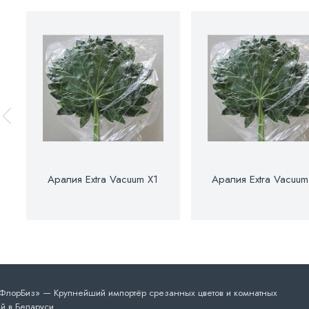
Аралия Extra Vacuum X1
Аралия Extra Vacuum
лорБиз» — Крупнейший импортёр срезанных цветов и комнатных
й в Беларуси.