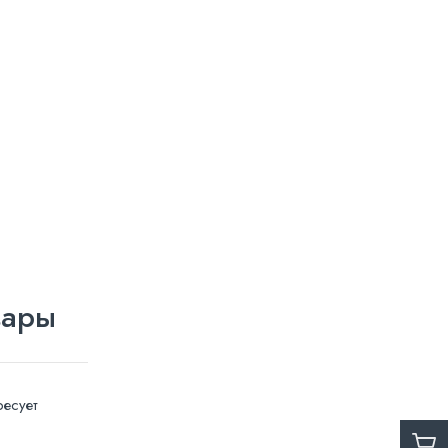
вары
есует