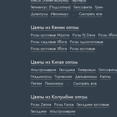
Ваксы (Хамелациумы)
Герберы
Гелиантус (Подсолнух)
Гипсофила
Грин
Диантусы
Ивонимус
...
Смотреть все
Цветы из Кении оптом
Розы кустовые Mzurrie
Розы PJ Dave
Розы Xflor
Розы садовые Xflora
Розы одноголовые
Розы кустовые Xflora
Розы кустовые
Цветы из Китая оптом
Альстромерия
Гвоздика
Гиперикум
Гипсофил
Гладиолусы
Гортензия
Дельфиниум
Каллы
Лилии
Лимониум
...
Смотреть все
Цветы из Колумбии оптом
Розы Zarina
Розы Funza
Гвоздики кустовые
Гвоздики
Альстромерии