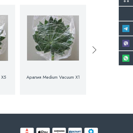
 X5
Аралия Medium Vacuum X1
Аралия Medium V