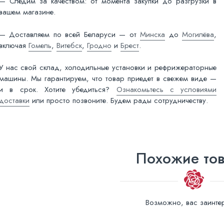
— Следим за качеством: от момента закупки до разгрузки в
вашем магазине.
— Доставляем по всей Беларуси — от
Минска
до
Могилёва
,
включая
Гомель
,
Витебск
,
Гродно
и
Брест
.
У нас свой склад, холодильные установки и рефрижераторные
машины. Мы гарантируем, что товар приедет в свежем виде —
и в срок. Хотите убедиться?
Ознакомьтесь с условиями
доставки
или просто позвоните. Будем рады сотрудничеству.
Похожие то
Возможно, вас заинтер