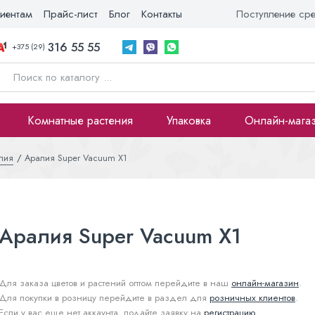
иентам
Прайс-лист
Блог
Контакты
Поступление ср
316 55 55
+375 (29)
Комнатные растения
Упаковка
Онлайн-мага
лия
Аралия Super Vacuum X1
Аралия Super Vacuum X1
Для заказа цветов и растений оптом перейдите в наш
онлайн-магазин
.
Для покупки в розницу перейдите в раздел для
розничных клиентов
.
Если у вас еще нет аккаунта, подайте заявку на
регистрацию
.