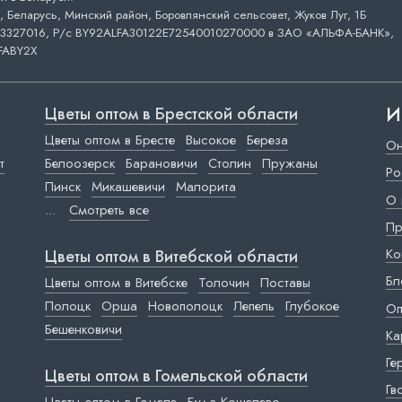
 Беларусь, Минский район, Боровлянский сельсовет, Жуков Луг, 1Б
3327016, Р/с BY92ALFA30122E72540010270000 в ЗАО «АЛЬФА-БАНК»,
FABY2X
И
Цветы оптом в Брестской области
Цветы оптом в Бресте
Высокое
Береза
Он
т
Белоозерск
Барановичи
Столин
Пружаны
Ро
Пинск
Микашевичи
Малорита
О 
...
Смотреть все
Пр
Ко
Цветы оптом в Витебской области
Бл
Цветы оптом в Витебске
Толочин
Поставы
Полоцк
Орша
Новополоцк
Лепель
Глубокое
Оп
Бешенковичи
Ка
Ге
Цветы оптом в Гомельской области
Гв