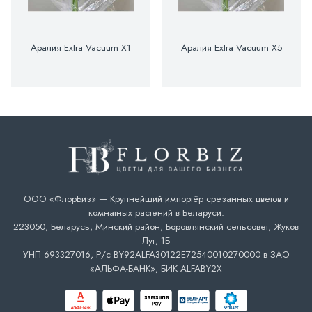
Аралия Extra Vacuum X1
Аралия Extra Vacuum X5
ООО «ФлорБиз» — Крупнейший импортёр срезанных цветов и
комнатных растений в Беларуси.
223050, Беларусь, Минский район, Боровлянский сельсовет, Жуков
Луг, 1Б
УНП 693327016, Р/с BY92ALFA30122E72540010270000 в ЗАО
«АЛЬФА-БАНК», БИК ALFABY2X