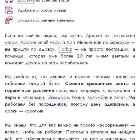
Доставка
по всей Беларуси
Удобные способы оплаты
Скидки постоянным клиентам
Если вы сейчас ищете, где купить
Аралии из Голландии
оптом: Аралия Small Vacuum X5
в Минске или по Беларуси —
вы пришли по адресу.
Florbiz
— не просто поставщик, а
команда, которая уже более 20 лет живёт цветами и
помогает другим на этом зарабатывать.
Мы любим то, что делаем, и именно поэтому тщательно
отбираем каждый бутон.
Свежие срезанные цветы и
горшечные растения
поступают напрямую с аукционов и
ферм в
Голландии
,
Эквадора
,
Кении
,
Колумбии
и
Китая
. Мы
работаем без посредников, поэтому цены адекватные, а
сроки — короткие.
Мы знаем, что для вас важно не просто «ассортимент» —
важно, чтобы он работал. Поэтому в каталоге вы найдёте
всё, что действительно продаётся: от роз и хризантем до