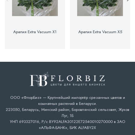
Аралия Extra Vacuum X1
Аралия Extra Vacuum X5
ООО «ФлорБиз» — Крупнейший импортёр срезанных цветов и
комнатных растений в Беларуси.
223050, Беларусь, Минский район, Боровлянский сельсовет, Жуков
Луг, 1Б
УНП 693327016, Р/с BY92ALFA30122E72540010270000 в ЗАО
«АЛЬФА-БАНК», БИК ALFABY2X