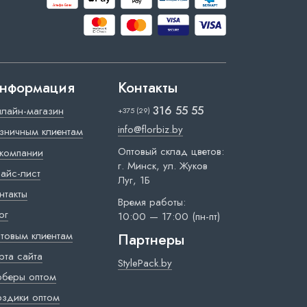
нформация
Контакты
316 55 55
лайн-магазин
+375 (29)
info@florbiz.by
зничным клиентам
Оптовый склад цветов:
компании
г. Минск, ул. Жуков
айс-лист
Луг, 1Б
нтакты
Время работы:
ог
10:00 — 17:00 (пн-пт)
товым клиентам
Партнеры
рта сайта
StylePack.by
рберы оптом
оздики оптом