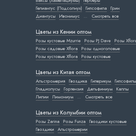
Ваксы (Хамелациумы)
Герберы
Гелиантус (Подсолнух)
Гипсофила
Грин
Диантусы
Ивонимус
...
Смотреть все
Цветы из Кении оптом
Розы кустовые Mzurrie
Розы PJ Dave
Розы Xflor
Розы садовые Xflora
Розы одноголовые
Розы кустовые Xflora
Розы кустовые
Цветы из Китая оптом
Альстромерия
Гвоздика
Гиперикум
Гипсофил
Гладиолусы
Гортензия
Дельфиниум
Каллы
Лилии
Лимониум
...
Смотреть все
Цветы из Колумбии оптом
Розы Zarina
Розы Funza
Гвоздики кустовые
Гвоздики
Альстромерии