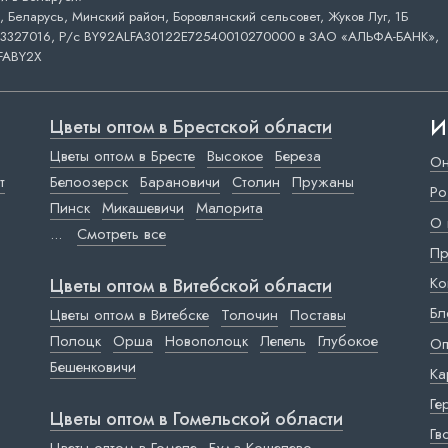
 Беларусь, Минский район, Боровлянский сельсовет, Жуков Луг, 1Б
3327016, Р/с BY92ALFA30122E72540010270000 в ЗАО «АЛЬФА-БАНК»,
FABY2X
И
Цветы оптом в Брестской области
Цветы оптом в Бресте
Высокое
Береза
Он
т
Белоозерск
Барановичи
Столин
Пружаны
Ро
Пинск
Микашевичи
Малорита
О 
...
Смотреть все
Пр
Ко
Цветы оптом в Витебской области
Бл
Цветы оптом в Витебске
Толочин
Поставы
Полоцк
Орша
Новополоцк
Лепель
Глубокое
Оп
Бешенковичи
Ка
Ге
Цветы оптом в Гомельской области
Гв