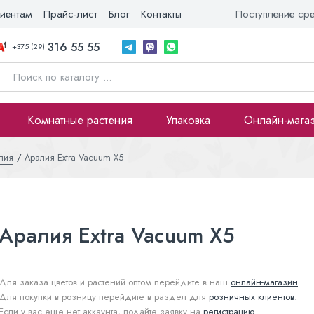
иентам
Прайс-лист
Блог
Контакты
Поступление ср
316 55 55
+375 (29)
Комнатные растения
Упаковка
Онлайн-мага
лия
Аралия Extra Vacuum X5
Аралия Extra Vacuum X5
Для заказа цветов и растений оптом перейдите в наш
онлайн-магазин
.
Для покупки в розницу перейдите в раздел для
розничных клиентов
.
Если у вас еще нет аккаунта, подайте заявку на
регистрацию
.