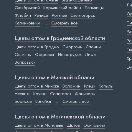
Цветы оптом в Гомеле
Буда-Кошелево
Ли
Октябрьский
Кормянский район
Лельчицы
Ор
Жлобин
Речица
Рогачев
Светлогорск
Пи
Калинковичи
...
Смотреть все
Ра
Цветы оптом в Гродненской области
Ро
Цветы оптом в Гродно
Сморгонь
Слоним
Тю
Ошмяны
Островец
Новогрудок
Лида
Хр
Волковыск
Эу
Цветы оптом в Минской области
Цветы оптом в Минске
Воложин
Клецк
Копыль
Несвиж
Крупки
Солигорск
Фаниполь
Борисов
Вилейка
...
Смотреть все
Цветы оптом в Могилевской области
Цветы оптом в Могилеве
Шклов
Осиповичи