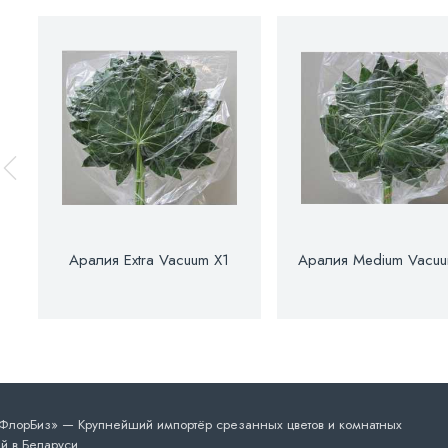
Аралия Extra Vacuum X1
Аралия Medium Vacuu
лорБиз» — Крупнейший импортёр срезанных цветов и комнатных
й в Беларуси.