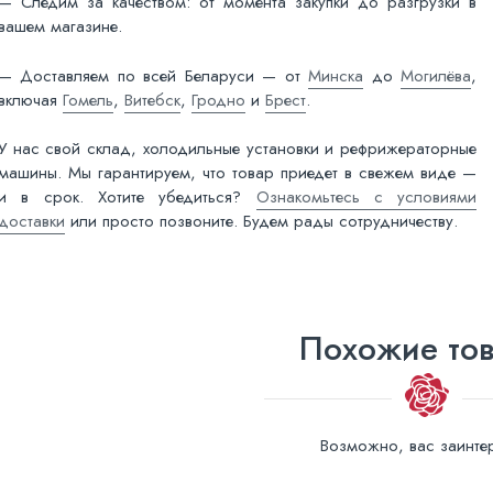
— Следим за качеством: от момента закупки до разгрузки в
вашем магазине.
— Доставляем по всей Беларуси — от
Минска
до
Могилёва
,
включая
Гомель
,
Витебск
,
Гродно
и
Брест
.
У нас свой склад, холодильные установки и рефрижераторные
машины. Мы гарантируем, что товар приедет в свежем виде —
и в срок. Хотите убедиться?
Ознакомьтесь с условиями
доставки
или просто позвоните. Будем рады сотрудничеству.
Похожие то
Возможно, вас заинтер