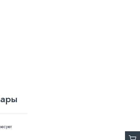
вары
есует