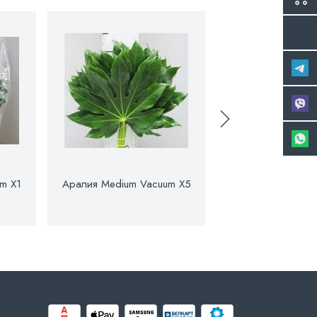
m X1
Аралия Medium Vacuum X5
Аралия Milky
Spiderwe