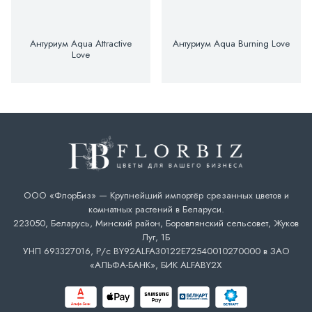
Антуриум Aqua Attractive
Антуриум Aqua Burning Love
Love
ООО «ФлорБиз» — Крупнейший импортёр срезанных цветов и
комнатных растений в Беларуси.
223050, Беларусь, Минский район, Боровлянский сельсовет, Жуков
Луг, 1Б
УНП 693327016, Р/с BY92ALFA30122E72540010270000 в ЗАО
«АЛЬФА-БАНК», БИК ALFABY2X