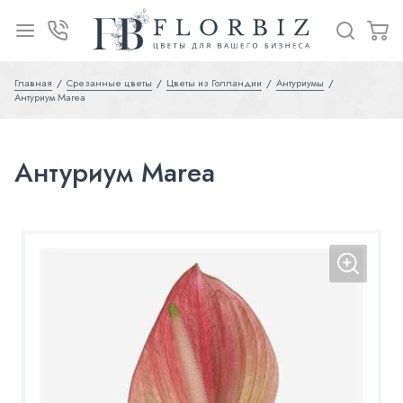
Главная
Срезанные цветы
Цветы из Голландии
Антуриумы
Антуриум Marea
Антуриум Marea