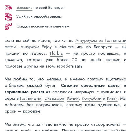
Доставка
по всей Беларуси
Удобные способы оплаты
Скидки постоянным клиентам
Если вы сейчас ищете, где купить
Антуриумы из Голландии
оптом: Антуриум Enjoy
в Минске или по Беларуси — вы
пришли по адресу.
Florbiz
— не просто поставщик, а
команда, которая уже более 20 лет живёт цветами и
помогает другим на этом зарабатывать.
Мы любим то, что делаем, и именно поэтому тщательно
отбираем каждый бутон.
Свежие срезанные цветы и
горшечные растения
поступают напрямую с аукционов и
ферм в
Голландии
,
Эквадора
,
Кении
,
Колумбии
и
Китая
. Мы
работаем без посредников, поэтому цены адекватные, а
сроки — короткие.
Мы знаем, что для вас важно не просто «ассортимент» —
важно, чтобы он работал. Поэтому в каталоге вы найдёте