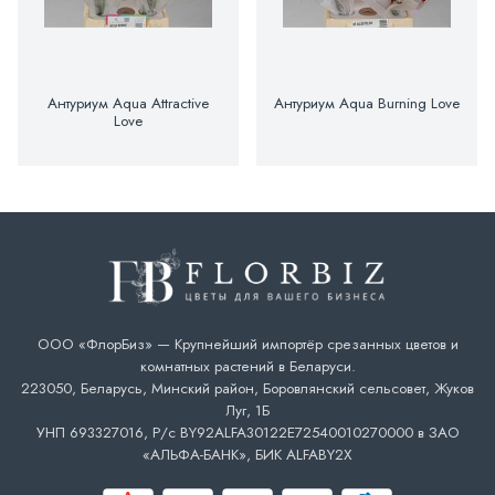
Антуриум Aqua Attractive
Антуриум Aqua Burning Love
Love
ООО «ФлорБиз» — Крупнейший импортёр срезанных цветов и
комнатных растений в Беларуси.
223050, Беларусь, Минский район, Боровлянский сельсовет, Жуков
Луг, 1Б
УНП 693327016, Р/с BY92ALFA30122E72540010270000 в ЗАО
«АЛЬФА-БАНК», БИК ALFABY2X