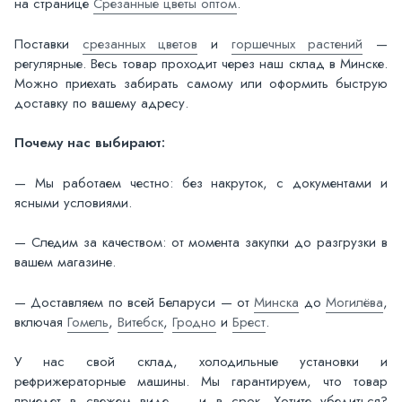
на странице
Срезанные цветы оптом
.
Поставки
срезанных цветов
и
горшечных растений
—
регулярные. Весь товар проходит через наш склад в Минске.
Можно приехать забирать самому или оформить быструю
доставку по вашему адресу.
Почему нас выбирают:
— Мы работаем честно: без накруток, с документами и
ясными условиями.
— Следим за качеством: от момента закупки до разгрузки в
вашем магазине.
— Доставляем по всей Беларуси — от
Минска
до
Могилёва
,
включая
Гомель
,
Витебск
,
Гродно
и
Брест
.
У нас свой склад, холодильные установки и
рефрижераторные машины. Мы гарантируем, что товар
приедет в свежем виде — и в срок. Хотите убедиться?