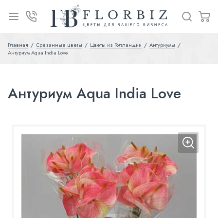
Главная
Срезанные цветы
Цветы из Голландии
Антуриумы
Антуриум Aqua India Love
Антуриум Aqua India Love