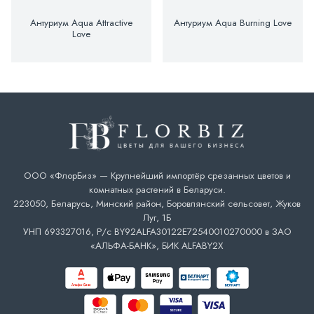
Антуриум Aqua Attractive
Антуриум Aqua Burning Love
Love
ООО «ФлорБиз» — Крупнейший импортёр срезанных цветов и
комнатных растений в Беларуси.
223050, Беларусь, Минский район, Боровлянский сельсовет, Жуков
Луг, 1Б
УНП 693327016, Р/с BY92ALFA30122E72540010270000 в ЗАО
«АЛЬФА-БАНК», БИК ALFABY2X