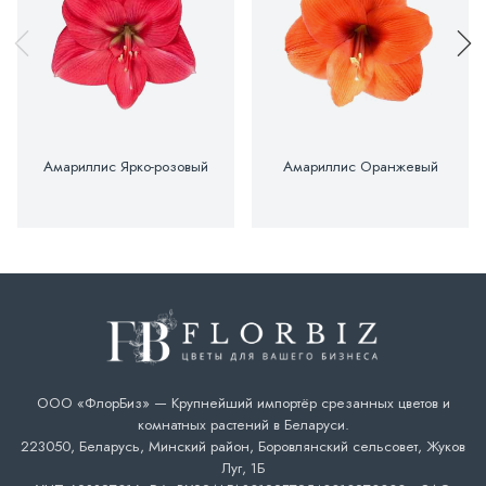
Амариллис Ярко-розовый
Амариллис Оранжевый
ООО «ФлорБиз» — Крупнейший импортёр срезанных цветов и
комнатных растений в Беларуси.
223050, Беларусь, Минский район, Боровлянский сельсовет, Жуков
Луг, 1Б