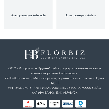
Альстромерия Adelaide
Альстромерия Antaris
ООО «ФлорБиз» — Крупнейший импортёр срезанных цветов и
комнатных растений в Беларуси.
223050, Беларусь, Минский район, Боровлянский сельсовет, Жуков
Луг, 1Б
УНП 693327016, Р/с BY92ALFA30122E72540010270000 в ЗАО
«АЛЬФА-БАНК», БИК ALFABY2X