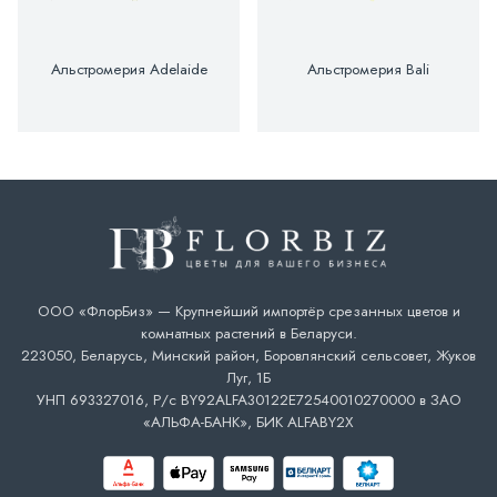
Альстромерия Adelaide
Альстромерия Bali
ООО «ФлорБиз» — Крупнейший импортёр срезанных цветов и
комнатных растений в Беларуси.
223050, Беларусь, Минский район, Боровлянский сельсовет, Жуков
Луг, 1Б
УНП 693327016, Р/с BY92ALFA30122E72540010270000 в ЗАО
«АЛЬФА-БАНК», БИК ALFABY2X