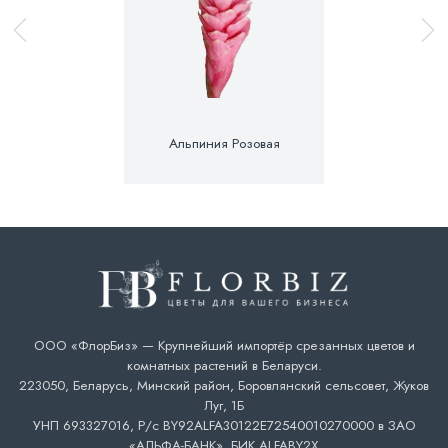
Альпиния Розовая
ООО «ФлорБиз» — Крупнейший импортёр срезанных цветов и
комнатных растений в Беларуси.
223050, Беларусь, Минский район, Боровлянский сельсовет, Жуков
Луг, 1Б
УНП 693327016, Р/с BY92ALFA30122E72540010270000 в ЗАО
«АЛЬФА-БАНК», БИК ALFABY2X