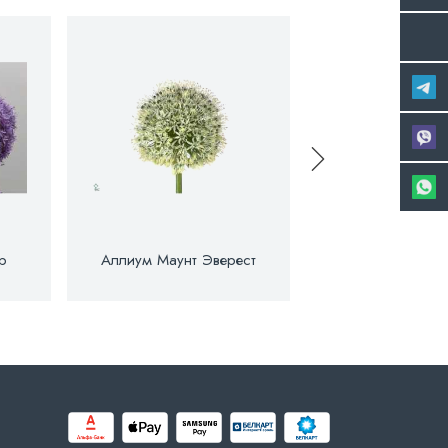
р
Аллиум Маунт Эверест
Аллиум Шуб