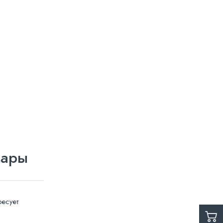
вары
есует