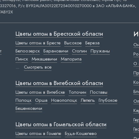
3327016, Р/с BY92ALFA30122E72540010270000 в ЗАО «АЛЬФА-БАНК»,
FABY2X
И
Цветы оптом в Брестской области
Цветы оптом в Бресте
Высокое
Береза
Он
т
Белоозерск
Барановичи
Столин
Пружаны
Ро
Пинск
Микашевичи
Малорита
О 
...
Смотреть все
Пр
Ко
Цветы оптом в Витебской области
Бл
Цветы оптом в Витебске
Толочин
Поставы
Полоцк
Орша
Новополоцк
Лепель
Глубокое
Оп
Бешенковичи
Ка
Ге
Цветы оптом в Гомельской области
Гв
Цветы оптом в Гомеле
Буда-Кошелево
Ли