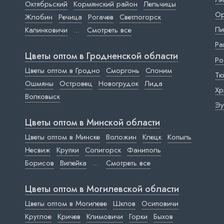
Октябрьский
Кормянский район
Лельчицы
Ор
Жлобин
Речица
Рогачев
Светлогорск
Пи
Калинковичи
...
Смотреть все
Ра
Цветы оптом в Гродненской области
Ро
Цветы оптом в Гродно
Сморгонь
Слоним
Тю
Ошмяны
Островец
Новогрудок
Лида
Хр
Волковыск
Эу
Цветы оптом в Минской области
Цветы оптом в Минске
Воложин
Клецк
Копыль
Несвиж
Крупки
Солигорск
Фаниполь
Борисов
Вилейка
...
Смотреть все
Цветы оптом в Могилевской области
Цветы оптом в Могилеве
Шклов
Осиповичи
Круглое
Кричев
Климовичи
Горки
Быхов