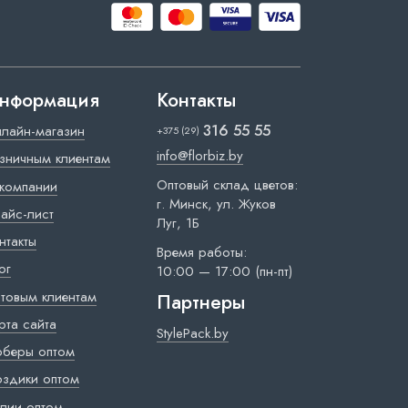
нформация
Контакты
316 55 55
лайн-магазин
+375 (29)
info@florbiz.by
зничным клиентам
Оптовый склад цветов:
компании
г. Минск, ул. Жуков
айс-лист
Луг, 1Б
нтакты
Время работы:
ог
10:00 — 17:00 (пн-пт)
товым клиентам
Партнеры
рта сайта
StylePack.by
рберы оптом
оздики оптом
лии оптом