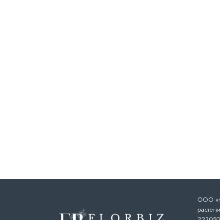
ООО «Ф
растени
223050,