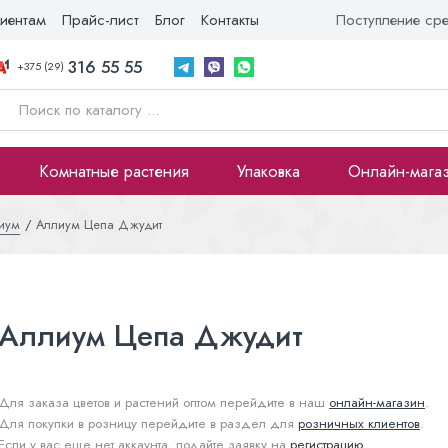
иентам
Прайс-лист
Блог
Контакты
Поступление ср
316 55 55
+375 (29)
Комнатные растения
Упаковка
Онлайн-мага
иум
Аллиум Цепа Джудит
Аллиум Цепа Джудит
Для заказа цветов и растений оптом перейдите в наш
онлайн-магазин
.
Для покупки в розницу перейдите в раздел для
розничных клиентов
.
Если у вас еще нет аккаунта, подайте заявку на
регистрацию
.