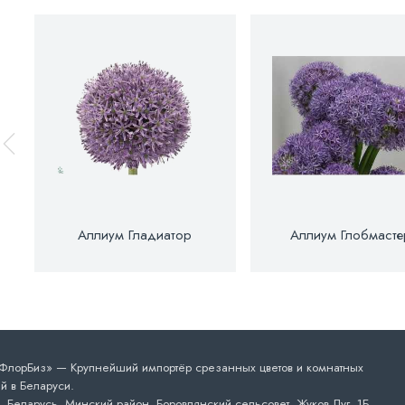
Аллиум Гладиатор
Аллиум Глобмасте
лорБиз» — Крупнейший импортёр срезанных цветов и комнатных
й в Беларуси.
 Беларусь, Минский район, Боровлянский сельсовет, Жуков Луг, 1Б