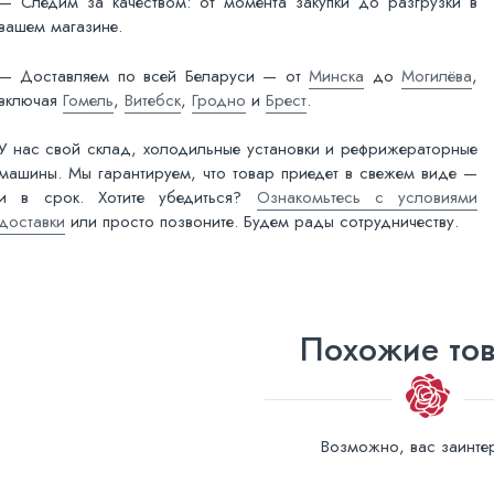
— Следим за качеством: от момента закупки до разгрузки в
вашем магазине.
— Доставляем по всей Беларуси — от
Минска
до
Могилёва
,
включая
Гомель
,
Витебск
,
Гродно
и
Брест
.
У нас свой склад, холодильные установки и рефрижераторные
машины. Мы гарантируем, что товар приедет в свежем виде —
и в срок. Хотите убедиться?
Ознакомьтесь с условиями
доставки
или просто позвоните. Будем рады сотрудничеству.
Похожие то
Возможно, вас заинтер