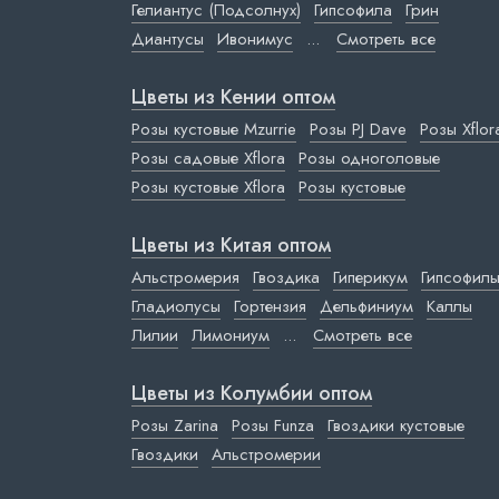
Гелиантус (Подсолнух)
Гипсофила
Грин
Диантусы
Ивонимус
...
Смотреть все
Цветы из Кении оптом
Розы кустовые Mzurrie
Розы PJ Dave
Розы Xflor
Розы садовые Xflora
Розы одноголовые
Розы кустовые Xflora
Розы кустовые
Цветы из Китая оптом
Альстромерия
Гвоздика
Гиперикум
Гипсофил
Гладиолусы
Гортензия
Дельфиниум
Каллы
Лилии
Лимониум
...
Смотреть все
Цветы из Колумбии оптом
Розы Zarina
Розы Funza
Гвоздики кустовые
Гвоздики
Альстромерии